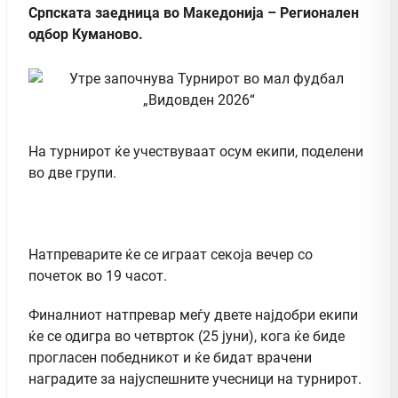
Српската заедница во Македонија – Регионален
одбор Куманово.
На турнирот ќе учествуваат осум екипи, поделени
во две групи.
Натпреварите ќе се играат секоја вечер со
почеток во 19 часот.
Финалниот натпревар меѓу двете најдобри екипи
ќе се одигра во четврток (25 јуни), кога ќе биде
прогласен победникот и ќе бидат врачени
наградите за најуспешните учесници на турнирот.