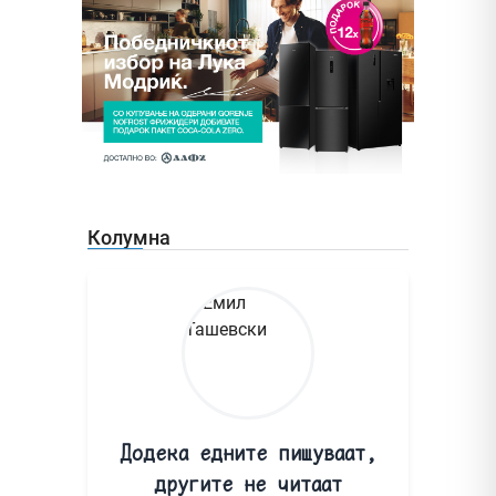
Колумна
Додека едните пишуваат,
другите не читаат