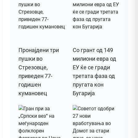
Пронајдени три
Со грант од 149
пушки во
милиони евра од
Стрезовце,
ЕУ ќе се гради
приведен 77-
третата фаза од
годишен
пругата кон
кумановец
Бугарија