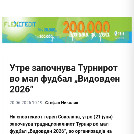
Утре започнува Турнирот
во мал фудбал „Видовдeн
2026“
20.06.2026 10:19 |
Стефан Николиќ
На спортскиот терен Соколана, утре (21 јуни)
започнува традиционалниот Турнир во мал
фудбал „Видовдeн 2026“, во организација на