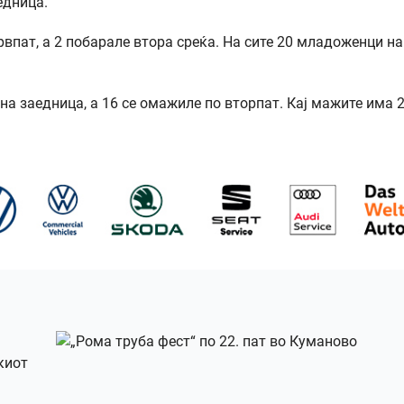
едница.
впат, а 2 побарале втора среќа. На сите 20 младоженци на
на заедница, а 16 се омажиле по вторпат. Кај мажите има 