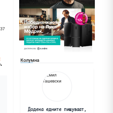
237
Колумна
Додека едните пишуваат,