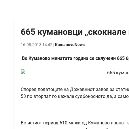
665 кумановци „скокнале 
16.08.2013 14:42 |
KumanovoNews
Во Куманово минатата година се склучени 665 бр
Според податоците на Државниот завод за статис
53 по вторпат го кажале судбоносното да, а само
Во истиот период 610 мажи од Куманово првпат з