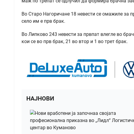
маж по трепат се одлучил да формира брачна за
Во Старо Нагоричане 18 невести се омажиле за пр
село им е прв брак.
Во Липково 243 невести за првпат влегле во брач
кои се во прв брак, 21 во втор и 1 во трет брак.
НАЈНОВИ