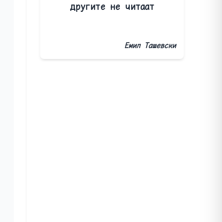
другите не читаат
Емил Ташевски