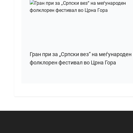
Гран при за „Српски вез“ на меѓународен
фолклорен фестивал во Црна Гора