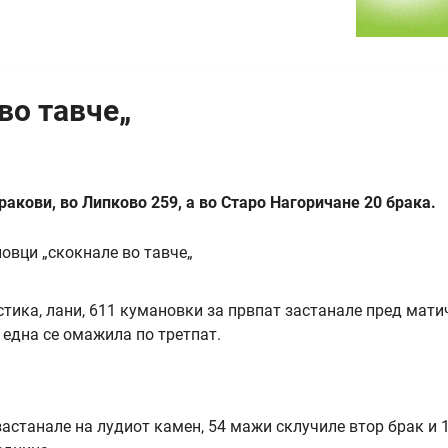
во тавче„
акови, во Липково 259, а во Старо Нагоричане 20 брака.
тика, лани, 611 кумановки за првпат застанале пред мати
 една се омажила по третпат.
астанале на лудиот камен, 54 мажи склучиле втор брак и 