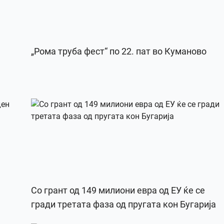
„Рома труба фест“ по 22. пат во Куманово
Со грант од 149 милиони евра од ЕУ ќе се
гради третата фаза од пругата кон Бугарија