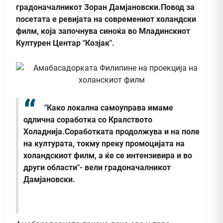
градоначалникот Зоран Дамјановски.Повод за
посетата е ревијата на современиот холандски
филм, која започнува синоќа во Младинскиот
Културен Центар "Козјак".
"Како локална самоуправа имаме
одлична соработка со Кралството
Холаднија.Соработката продолжува и на поле
на културата, токму преку промоцијата на
холандскиот филм, а ќе се интензивира и во
други области"- вели градоначалникот
Дамјановски.