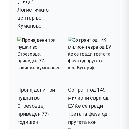
„Лидл“
Логистичкиот
центар во
Куманово
Пронајдени три
Со грант од 149
пушки во
милиони евра од
Стрезовце,
ЕУ ќе се гради
приведен 77-
третата фаза од
годишен
пругата кон