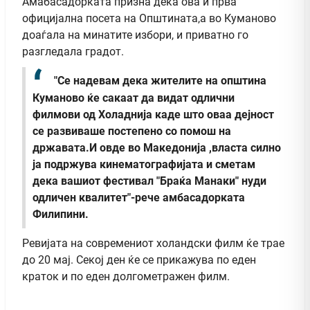
Амабасадорката призна дека ова и прва
официјална посета на Општината,а во Куманово
доаѓала на минатите избори, и приватно го
разгледала градот.
"Се надевам дека жителите на општина
Куманово ќе сакаат да видат одлични
филмови од Холаднија каде што оваа дејност
се развиваше постепено со помош на
државата.И овде во Македонија ,власта силно
ја подржува кинематографијата и сметам
дека вашиот фестивал "Браќа Манаки" нуди
одличен квалитет"-рече амбасадорката
Филипини.
Ревијата на современиот холандски филм ќе трае
до 20 мај. Секој ден ќе се прикажува по еден
краток и по еден долгометражен филм.