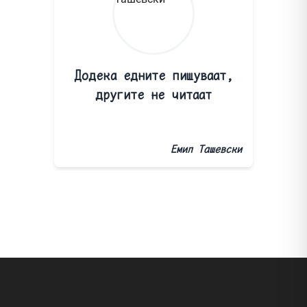
Додека едните пишуваат,
другите не читаат
Емил Ташевски