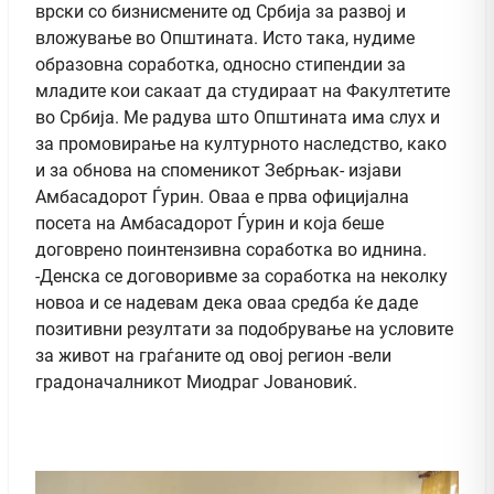
врски со бизнисмените од Србија за развој и
вложување во Општината. Исто така, нудиме
образовна соработка, односно стипендии за
младите кои сакаат да студираат на Факултетите
во Србија. Ме радува што Општината има слух и
за промовирање на културното наследство, како
и за обнова на споменикот Зебрњак- изјави
Амбасадорот Ѓурин. Оваа е прва официјална
посета на Амбасадорот Ѓурин и која беше
договрено поинтензивна соработка во иднина.
-Денска се договоривме за соработка на неколку
новоа и се надевам дека оваа средба ќе даде
позитивни резултати за подобрување на условите
за живот на граѓаните од овој регион -вели
градоначалникот Миодраг Јовановиќ.