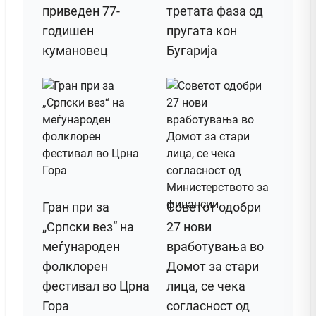
приведен 77-
третата фаза од
годишен
пругата кон
кумановец
Бугарија
Гран при за
Советот одобри
„Српски вез“ на
27 нови
меѓународен
вработувања во
фолклорен
Домот за стари
фестивал во Црна
лица, се чека
Гора
согласност од