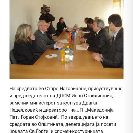
На средбата во Старо Нагоричане, присуствуваше
и предтседателот на ДПСМ Иван Стоиљковиќ,
заменик министерот за култура Драган
Недељковиќ и директорот на ЈП „Македонија
Пат„ Горан Стојковиќ. По завршувањето на
средбата во Општината, делегацијата ја посети
црквата Св.Ѓорѓи и спомен-костурницата