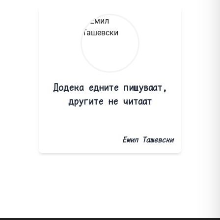
Додека едните пишуваат,
другите не читаат
Емил Ташевски