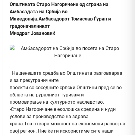
Општината Старо Нагоричене од страна на
Амбасадата на Србија во
Македонија.Амбасадорот Томислав Ѓурин и
градоначалникот
Миодраг Јовановиќ
На денешата средба во Општината разговаараа
и за прекуграничните
проекти со соседните српски Општини пред се во
областа на руралниот туризам и
промовирање на културното наследство.
-Старо Нагоричане е еколошка средина и нуди
услови за производство на здрава
храна.Тоа отвара можност за економски развој на
овој регион. Ние ќе ги искористиме сите наши