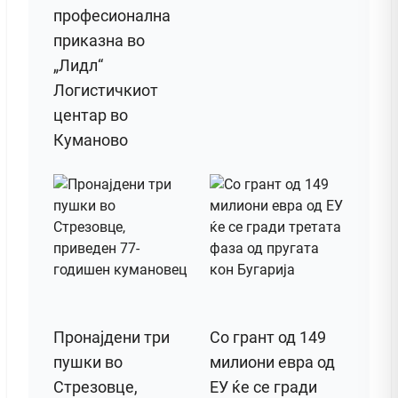
професионална
приказна во
„Лидл“
Логистичкиот
центар во
Куманово
Пронајдени три
Со грант од 149
пушки во
милиони евра од
Стрезовце,
ЕУ ќе се гради