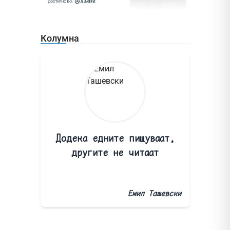
Колумна
Додека едните пишуваат,
другите не читаат
Емил Ташевски