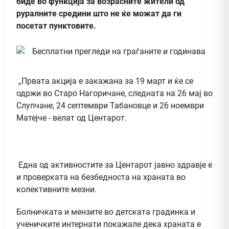
биде во функција за возрасните жители од
руралните средини што не ќе можат да ги
посетат пунктовите.
„Првата акција е закажана за 19 март и ќе се
одржи во Старо Нагоричане, следната на 26 мај во
Слупчане, 24 септември Табановце и 26 ноември
Матејче - велат од Центарот.
Една од активностите за Центарот јавно здравје е
и проверката на безбедноста на храната во
колективните мезни.
Болничката и мензите во детската градинка и
ученичките интернати покажале дека храната е