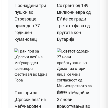
Пронајдени три
Со грант од 149
пушки во
милиони евра од
Стрезовце,
ЕУ ќе се гради
приведен 77-
третата фаза од
годишен
пругата кон
кумановец
Бугарија
Гран при за
Советот одобри
„Српски вез“ на
27 нови
меѓународен
вработувања во