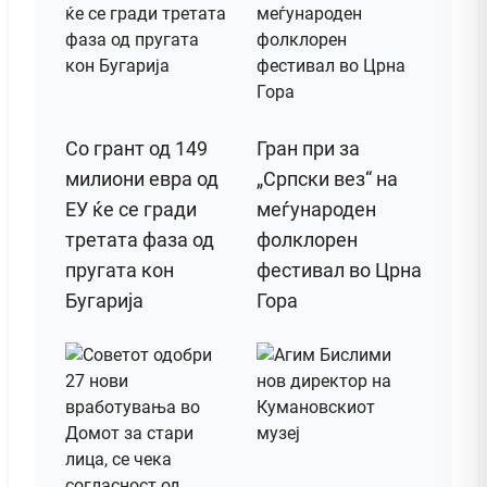
Со грант од 149
Гран при за
милиони евра од
„Српски вез“ на
ЕУ ќе се гради
меѓународен
третата фаза од
фолклорен
пругата кон
фестивал во Црна
Бугарија
Гора