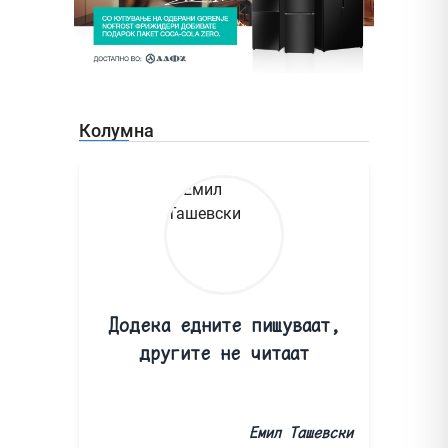
Колумна
Додека едните пишуваат,
другите не читаат
Емил Ташевски