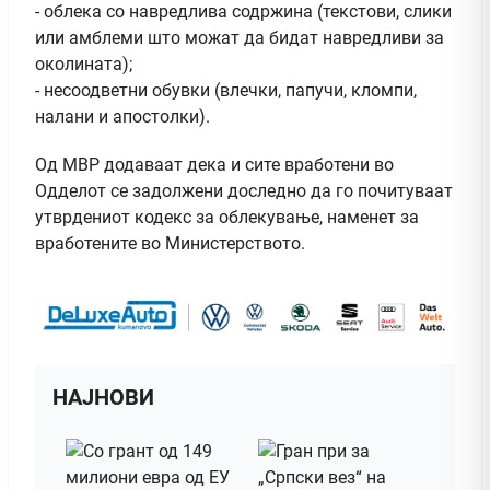
- облека со навредлива содржина (текстови, слики
или амблеми што можат да бидат навредливи за
околината);
- несоодветни обувки (влечки, папучи, кломпи,
налани и апостолки).
Од МВР додаваат дека и сите вработени во
Одделот се задолжени доследно да го почитуваат
утврдениот кодекс за облекување, наменет за
вработените во Министерството.
НАЈНОВИ