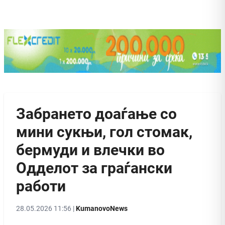
Забрането доаѓање со
мини сукњи, гол стомак,
бермуди и влечки во
Одделот за граѓански
работи
28.05.2026 11:56 |
KumanovoNews