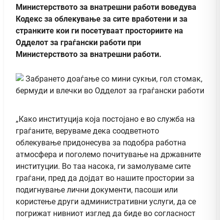
Министерството за внатрешни работи воведува
Кодекс за облекување за сите вработени и за
странките кои ги посетуваат просториите на
Одделот за граѓански работи при
Министерството за внатрешни работи.
„Како институција која постојано е во служба на
граѓаните, веруваме дека соодветното
облекување придонесува за подобра работна
атмосфера и поголемо почитување на државните
институции. Во таа насока, ги замолуваме сите
граѓани, пред да дојдат во нашите простории за
подигнување лични документи, пасоши или
користење други административни услуги, да се
погрижат нивниот изглед да биде во согласност