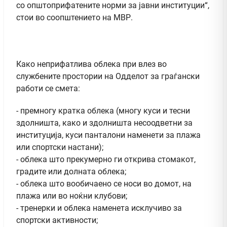
со општоприфатените норми за јавни институции“,
стои во соопштението на МВР.
Како неприфатлива облека при влез во
службените простории на Одделот за граѓански
работи се смета:
- премногу кратка облека (многу куси и тесни
здолништа, како и здолништа несоодветни за
институција, куси панталони наменети за плажа
или спортски настани);
- облека што прекумерно ги открива стомакот,
градите или долната облека;
- облека што вообичаено се носи во домот, на
плажа или во ноќни клубови;
- тренерки и облека наменета исклучиво за
спортски активности;