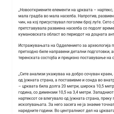
„Новооткриените елементи на црквата – нартекс,
мала градба во мала населба. Напротив, развиен
чин, на кој присуствувал поголем број луѓе. Сет
претставувала развиена населба со подолг време
кумановската област во периодот на доцната ант
Истражувањата на Одделението за археологија п
претходно биле направени детални подготовки, а
теренската состојба и прецизно поставување на 
„Сите анализи укажуваа на добро сочуван краен,
од јужната страна, а поставивме и сонда во вна
– црквата била долга 20 метри, широка 10,5 метр
година, со димензии 10,5 на 3,4 метри. Западниот
нартексот се влегувало од јужната страна, преку 
ископувањата. За него засега не ја знаеме точн
наредните години. Во централниот дел на цркват