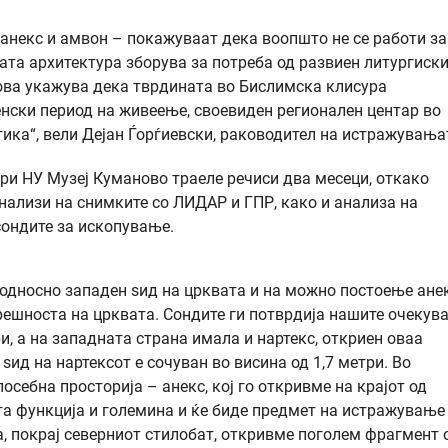
 анекс и амвон – покажуваат дека воопшто не се работи за
ата архитектура зборува за потреба од развиен литургиск
о ова укажува дека тврдината во Бислимска клисура
нски период на живеење, своевиден регионален центар во
ика“, вели Дејан Ѓорѓиевски, раководител на истражувања
ри НУ Музеј Куманово траеле речиси два месеци, откако
нализи на снимките со ЛИДАР и ГПР, како и анализа на
сондите за ископување.
 односно западен ѕид на црквата и на можно постоење ане
трешноста на црквата. Сондите ги потврдија нашите очекув
и, а на западната страна имала и нартекс, откриен оваа
 ѕид на нартексот е сочуван во висина од 1,7 метри. Во
посебна просторија – анекс, кој го откривме на крајот од
ата функција и големина и ќе биде предмет на истражување
а, покрај северниот стилобат, откривме поголем фрагмент 