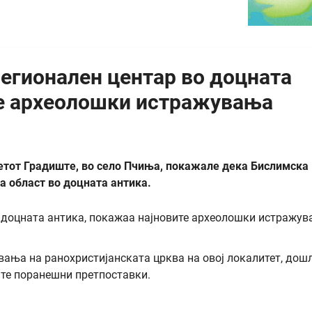
егионален центар во доцната
те археолошки истражувања
тот Градиште, во село Пчиња, покажале дека Бислимска
а област во доцната антика.
вања на ранохристијанската црква на овој локалитет, дош
ите поранешни претпоставки.