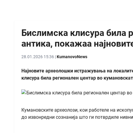
Бислимска клисура била р
антика, покажаа најнови
28.01.2026 15:36 |
KumanovoNews
Најновите археолошки истражувања на локалите
клисура била регионален центар во кумановскат
Кумановските археолози, кои работеле на ископу
до извонредни сознанија што ги потврдиле нивн