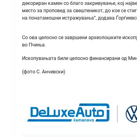
декориран камен со благо закривување, кој најв
место за проповед за свештеникот, до кое се сти
на понатамошни истражувања“, додава Ѓорѓиевс
Со ова целосно се завршени археолошките ископ
во Пчиња.
Ископувањата биле целосно финансирани од Мини
(фото С. Анчевски)