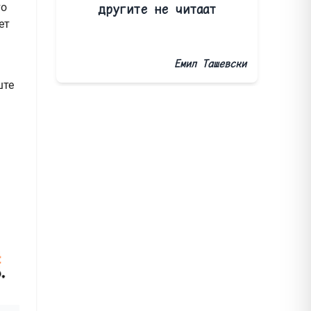
то
другите не читаат
ет
Емил Ташевски
ште