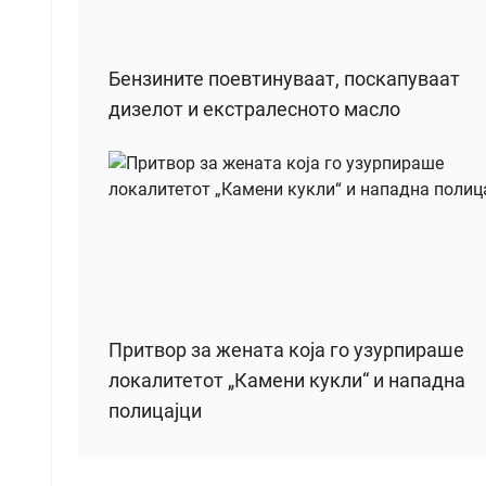
Бензините поевтинуваат, поскапуваат
дизелот и екстралесното масло
Притвор за жената која го узурпираше
локалитетот „Камени кукли“ и нападна
полицајци