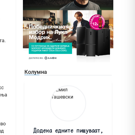
и
та.
Колумна
кс
ања
 во
Додека едните пишуваат,
од