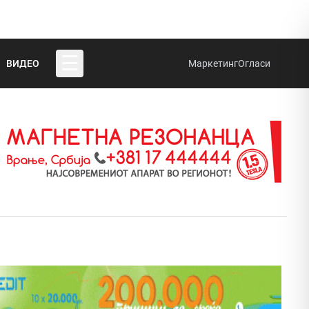
☰
ВИДЕО
Маркетинг
Огласи