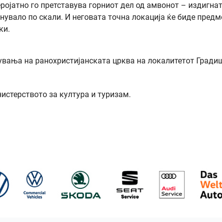
еројатно го претставува горниот дел од амвонот – издигна
гнувало по скали. И неговата точна локација ќе биде предм
ки.
увања на ранохристијанската црква на локалитетот Гради
стерството за култура и туризам.