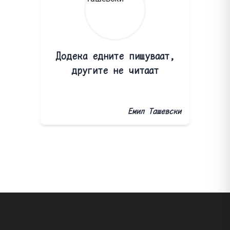
Додека едните пишуваат,
другите не читаат
Емил Ташевски