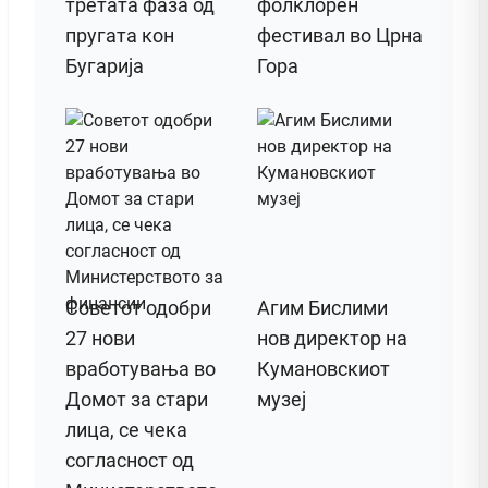
третата фаза од
фолклорен
пругата кон
фестивал во Црна
Бугарија
Гора
Советот одобри
Агим Бислими
27 нови
нов директор на
вработувања во
Кумановскиот
Домот за стари
музеј
лица, се чека
согласност од