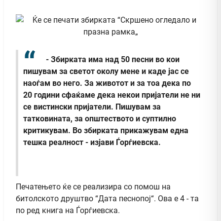
- Збирката има над 50 песни во кои
пишувам за светот околу мене и каде јас се
наоѓам во него. За животот и за тоа дека по
20 години сфаќаме дека некои пријатели не ни
се вистински пријатели. Пишувам за
татковината, за општеството и суптилно
критикувам. Во збирката прикажувам една
тешка реалност - изјави Ѓорѓиевска.
Печатењето ќе се реализира со помош на
битолското друштво “Дата песнопој“. Ова е 4 - та
по ред книга на Ѓорѓиевска.