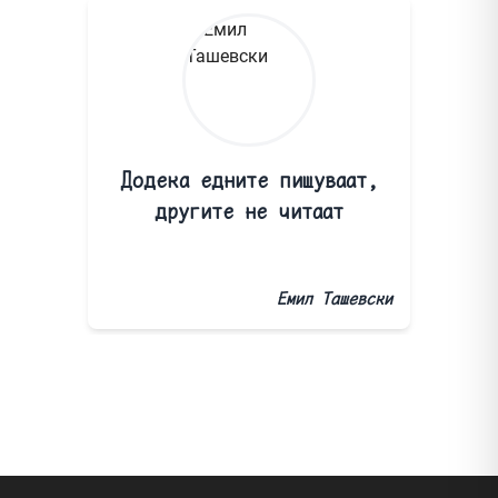
Додека едните пишуваат,
другите не читаат
Емил Ташевски