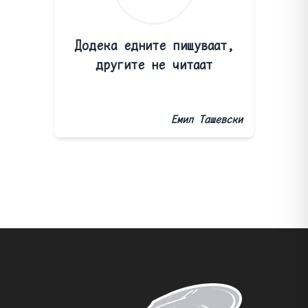
Додека едните пишуваат,
другите не читаат
Емил Ташевски