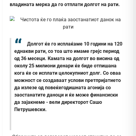
владината мерка да го отплати долгот на рати.
Долгот ќе го исплаќаме 10 години на 120
еднакви рати, со тоа што имаме грејс период
од 36 месеци. Камата на долгот во висина од
околу 25 милиони денари ќе биде отпишана
кога ќе се исплати целокупниот долг. Со оваа
можност се создаваат услови претпријатието
да излезе од повеќегодишната агонија со
заостанатите даноци и ќе може финансиски
да зајакнеме - вели директорот Сашо
Петрушевски.