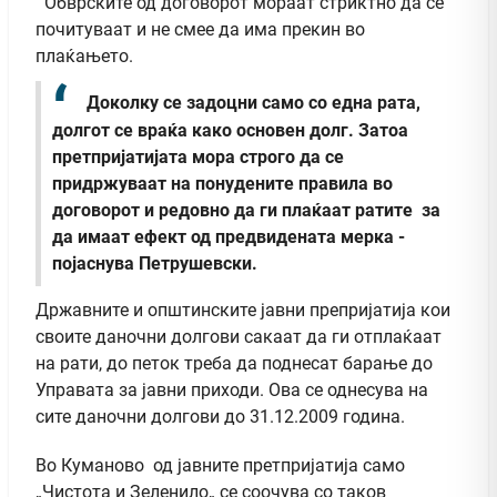
Обврските од договорот мораат стриктно да се
почитуваат и не смее да има прекин во
плаќањето.
Доколку се задоцни само со една рата,
долгот се враќа како основен долг. Затоа
претпријатијата мора строго да се
придржуваат на понудените правила во
договорот и редовно да ги плаќаат ратите за
да имаат ефект од предвидената мерка -
појаснува Петрушевски.
Државните и општинските јавни препријатија кои
своите даночни долгови сакаат да ги отплаќаат
на рати, до петок треба да поднесат барање до
Управата за јавни приходи. Ова се однесува на
сите даночни долгови до 31.12.2009 година.
Во Куманово од јавните претпријатија само
„Чистота и Зеленило„ се соочува со таков