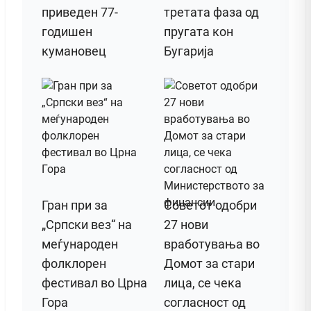
приведен 77-
третата фаза од
годишен
пругата кон
кумановец
Бугарија
Гран при за
Советот одобри
„Српски вез“ на
27 нови
меѓународен
вработувања во
фолклорен
Домот за стари
фестивал во Црна
лица, се чека
Гора
согласност од