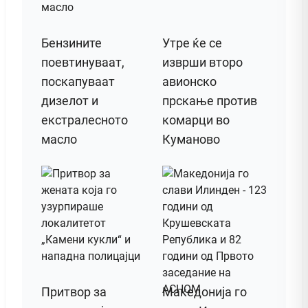
Бензините
Утре ќе се
поевтинуваат,
изврши второ
поскапуваат
авионско
дизелот и
прскање против
екстралесното
комарци во
масло
Куманово
Притвор за
Македонија го