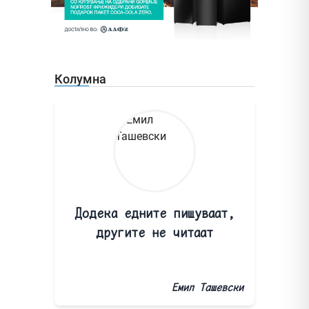
Колумна
Додека едните пишуваат,
другите не читаат
Емил Ташевски