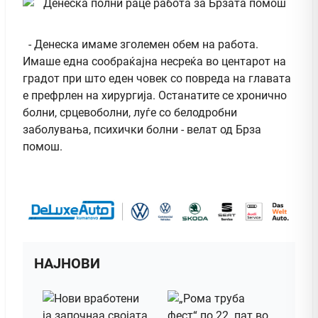
- Денеска имаме зголемен обем на работа.
Имаше една сообраќајна несреќа во центарот на
градот при што еден човек со повреда на главата
е префрлен на хирургија. Останатите се хронично
болни, срцевоболни, луѓе со белодробни
заболувања, психички болни - велат од Брза
помош.
НАЈНОВИ