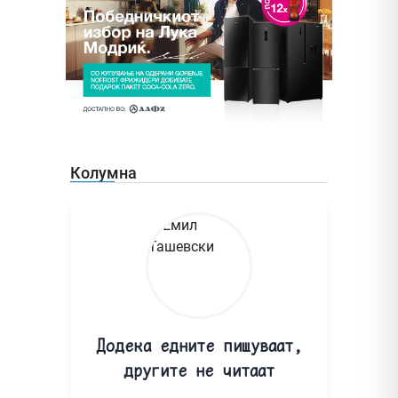
Колумна
Додека едните пишуваат,
другите не читаат