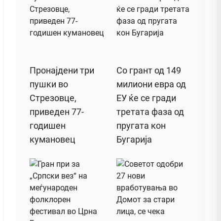
Пронајдени три
Со грант од 149
пушки во
милиони евра од
Стрезовце,
ЕУ ќе се гради
приведен 77-
третата фаза од
годишен
пругата кон
кумановец
Бугарија