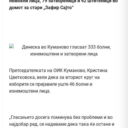
немоќни лица, 79 затвореници и 42 штитеници во
домот за стари „Зафир Сајто“
Претседателката на ОИК Куманово, Кристина
Цветковска, вели дека за вториот круг на
изборите се пријавиле уште 46 болни и
изнемоштени лица.
„Гласањето досега поминува без проблеми и во
најдобар ред, се надеваме дека така ќе остане и