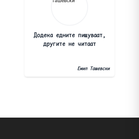
Додека едните пишуваат,
другите не читаат
Емил Ташевски