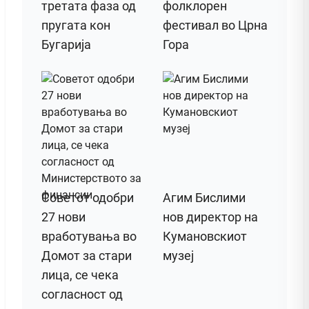
третата фаза од
фолклорен
пругата кон
фестивал во Црна
Бугарија
Гора
Советот одобри
Агим Бислими
27 нови
нов директор на
вработувања во
Кумановскиот
Домот за стари
музеј
лица, се чека
согласност од