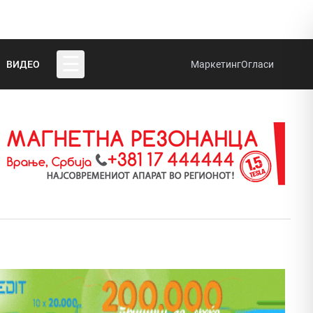
☰
ВИДЕО
Маркетинг
Огласи