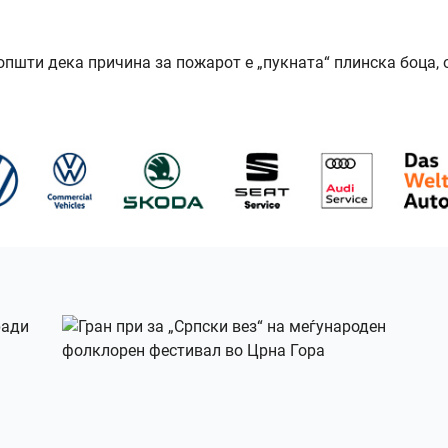
пшти дека причина за пожарот е „пукната“ плинска боца, 