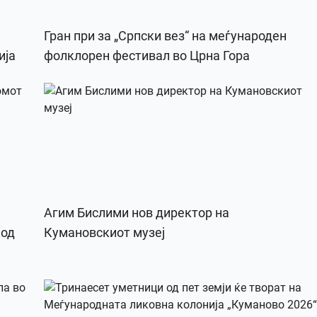
Гран при за „Српски вез“ на меѓународен
ија
фолклорен фестивал во Црна Гора
Агим Бислими нов директор на
 од
Кумановскиот музеј