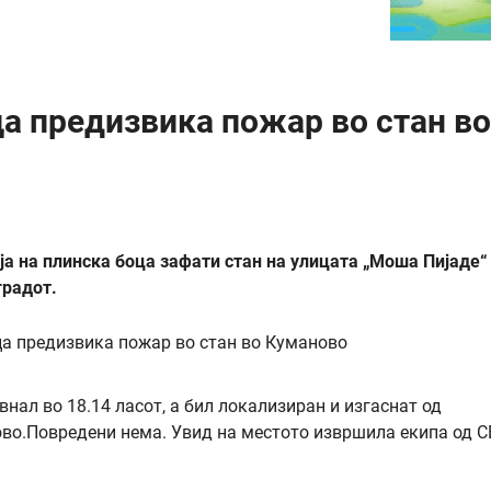
ца предизвика пожар во стан во
а на плинска боца зафати стан на улицата „Моша Пијаде“
градот.
ал во 18.14 ласот, а бил локализиран и изгаснат од
во.Повредени нема. Увид на местото извршила екипа од 