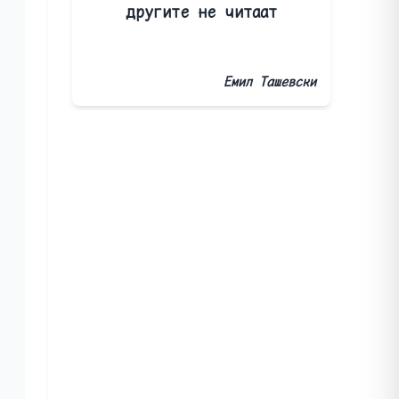
другите не читаат
Емил Ташевски