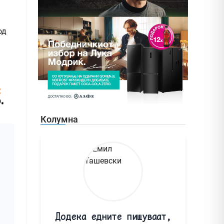
од
Колумна
Додека едните пишуваат,