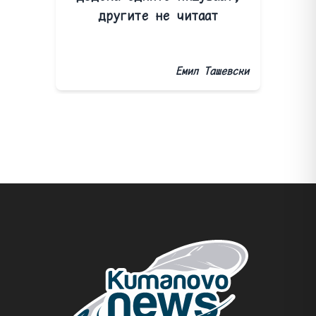
другите не читаат
Емил Ташевски