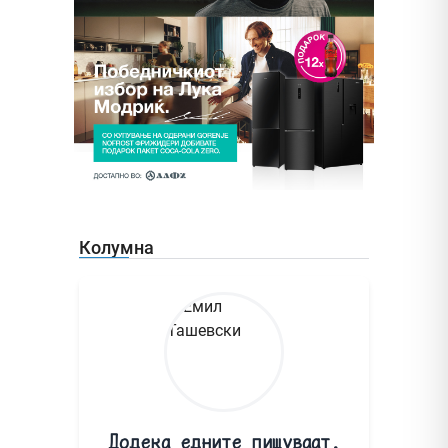
Колумна
Додека едните пишуваат,