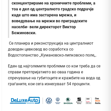
сконцентрираме на хроничните проблеми, а
тоа е дел од централното градско подрачје
каде што има застарена мрежа, и
воведување на мрежи во приградските
населби- вели директорот Виктор
Божиновски.
Се планира и реконструкција на централниот
доводен цевковод во соработка со
Водостопанство „Кумановско-липковско поле„.
Еден од најголемите проблеми со кои треба да се
справи претпријатието во оваа година е
спречување на губитоците и кражбите на вода од
граѓаните, кои сега изнесуваат 54 проценти.