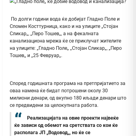
По долги години вода ќе добијат Гладно Поле и
Спомен Косттурница, како и на улиците „Стојан
Сликар„, „Перо Тошев„, а на фекалната
канализациона мрежа ќе се приклучат жителите
на улиците: „Гладно Поле„ „Стојан Сликар„, „Перо
Тошев„ и „25 Февруар„.
Според годишната програма на претпријатието за
оваа намена ќе бидат потрошени околу 30
милиони денари, од вкупно 180 иљади денари што
се предвидени за целокупната работа.
Реализацијата на овие проекти највеќе
ќе зависи од обемот на сретствата со кои ќе
располага ЈП „Водовод„, но ќе се