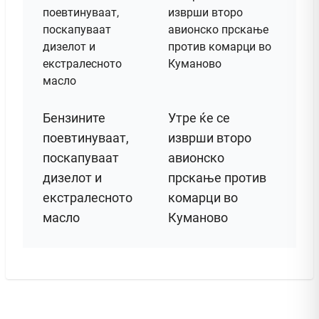
Бензините
Утре ќе се
поевтинуваат,
изврши второ
поскапуваат
авионско
дизелот и
прскање против
екстралесното
комарци во
масло
Куманово