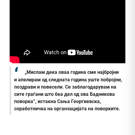
„Мислам дека оваа година сме најбројни
и апелирам од следната година уште побројни,
поздрави и повесели. Се заблагодарувам на
сите граѓани што беа дел од ова Бадникова
поворка“, истакна Сања Георгиевска,
соработничка на органзацијата на поворките.