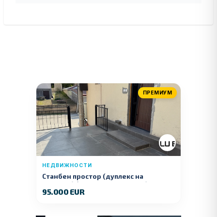
ПРЕМИУМ
НЕДВИЖНОСТИ
Станбен простор (дуплекс на
продажба) – Ул. Стојан Арсов бр. 1,
95.000 EUR
Куманово