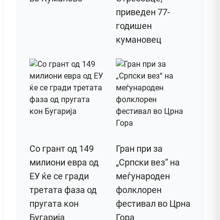
приведен 77-
годишен
кумановец
Со грант од 149
Гран при за
милиони евра од
„Српски вез“ на
ЕУ ќе се гради
меѓународен
третата фаза од
фолклорен
пругата кон
фестивал во Црна
Бугарија
Гора