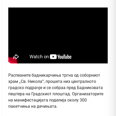
Распеаните бадникарчиња тргна од соборниот
храм „Св. Никола“, прошета низ централното
градско подрачје и се собраа пред Бадниковата
пештера на Градскиот плоштад. Организаторите
на манифестацијата поделија околу 300
пакетчиња на дечињата.