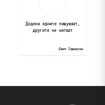
Додека едните пишуваат,
другите не читаат
Емил Ташевски