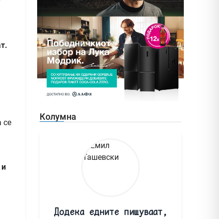
т
т.
Колумна
 се
 и
Додека едните пишуваат,