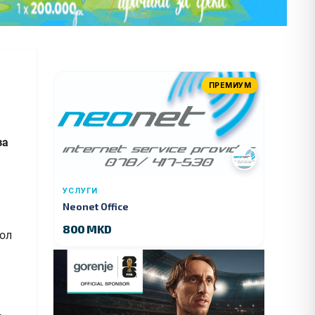
ПРЕМИУМ
за
УСЛУГИ
Neonet Office
800 MKD
рол