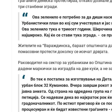
Граѓаните денеска протестираа, откако дознале д
три станбени згради.
Ова зеленило е потребно за да диши нас
Урбанистички план во кој сум учествувал и јас
Ова зеленило тука е триесет години. Широчинат
најшироко. Кај ќе се стави тука зграда. - се 
Жителите на “Вараждинска„ бараат општината да 
помасовни протести доколку се исечат дрвјата.
Раководител на сектор за урбанизам во Општина 
дадени маркички за изградба на две куќи, а не з
Во тек е постапка за изготвување на Дета
урбан блок 32 Куманово. Вчера заврши рокот 
јавна анкета. Од страна на одредена група на 
петиција. Се надевам дека во најкраток рок ќ
градоначалникот. По истиот приговор ќе се по
процесуиран и ќе бидат известени граѓаните - 