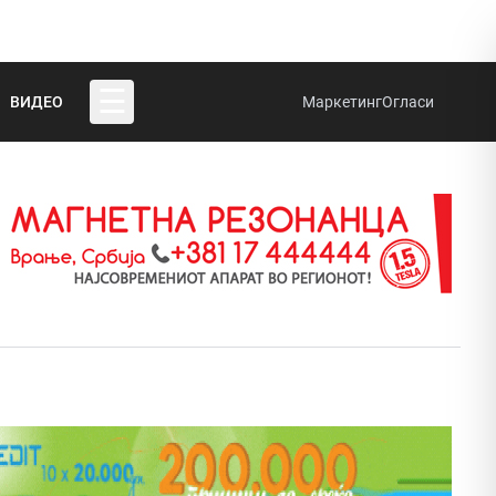
☰
ВИДЕО
Маркетинг
Огласи