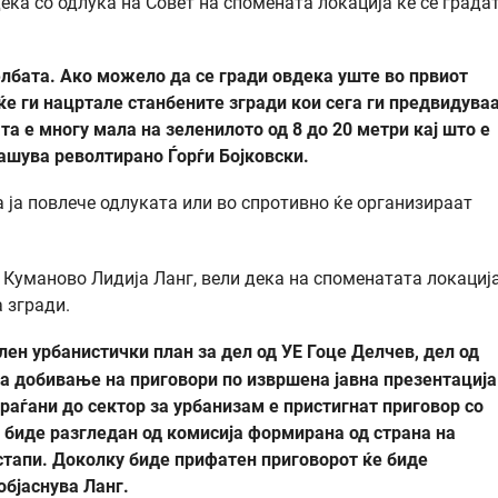
ека со одлука на Совет на спомената локација ќе се града
елбата. Ако можело да се гради овдека уште во првиот
 ќе ги нацртале станбените згради кои сега ги предвидуваа
а е многу мала на зеленилото од 8 до 20 метри кај што е
прашува револтирано Ѓорѓи Бојковски.
ја повлече одлуката или во спротивно ќе организираат
Куманово Лидија Ланг, вели дека на споменатата локација
а згради.
лен урбанистички план за дел од УЕ Гоце Делчев, дел од
за добивање на приговори по извршена јавна презентација
граѓани до сектор за урбанизам е пристигнат приговор со
е биде разгледан од комисија формирана од страна на
стапи. Доколку биде прифатен приговорот ќе биде
објаснува Ланг.