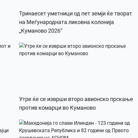
Тринаесет уметници од пет земји ќе творат
на Меѓународната ликовна колонија
„Куманово 2026“
Утре ќе се изврши второ авионско прскање
против комарци во Куманово