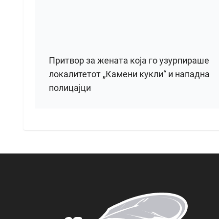
Притвор за жената која го узурпираше
локалитетот „Камени кукли“ и нападна
полицајци