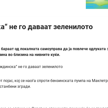
а“ не го даваат зеленилото
бараат од локалната самоуправа да ја повлече одлуката 
ина во близина на нивните куќи.
т појас, кој се наоѓа спроти бензинската пумпа на Макпет
 станбени згради.