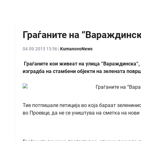
Граѓаните на “Вараждинск
04.09.2013 13:56 |
KumanovoNews
Граѓаните кои живеат на улица “Вараждинска“, 
изградба на стамбени објекти на зелената површ
Тие потпишале петиција во која бараат зеленинио
во Проевце, да не се уништува на сметка на нови