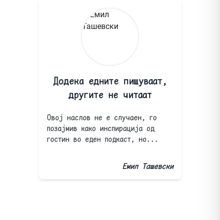
Додека едните пишуваат,
другите не читаат
Овој наслов не е случаен, го
позајмив како инспирација од
гостин во еден подкаст, но...
Емил Ташевски