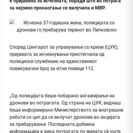
е пријавена за исчезната, поради што во потрага
за нејзино пронаоѓање се вклучила и МВР.
Според Центарот за управување со кризи (ЦУК),
пријавата за исчезнување пристигнала од
полициски службеник на единствениот
повикувачки број за итни повици 112.
„Од полицијата беше побарано ангажирање на
дронови во потрагата. Од страна на ЦУК, веднаш
беше информирано Министерството за внатрешни
работи со цел да се вклучат дронови во акцијата
за пребарување. Последната добиена
информација е дека потрагата по жената сè уште