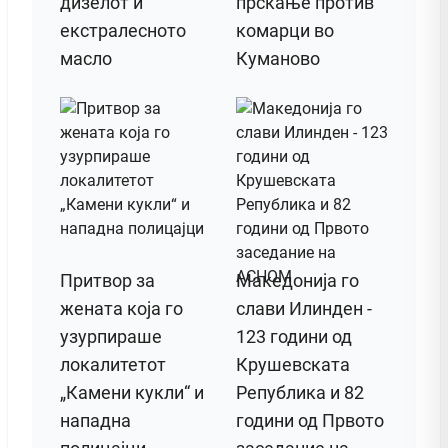
дизелот и
прскање против
екстралесното
комарци во
масло
Куманово
Притвор за
Македонија го
жената која го
слави Илинден -
узурпираше
123 години од
локалитетот
Крушевската
„Камени кукли“ и
Република и 82
нападна
години од Првото