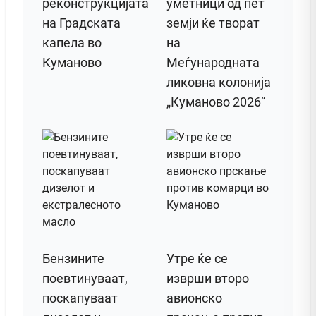
реконструкцијата
уметници од пет
на Градската
земји ќе творат
капела во
на
Куманово
Меѓународната
ликовна колонија
„Куманово 2026“
Бензините
Утре ќе се
поевтинуваат,
изврши второ
поскапуваат
авионско