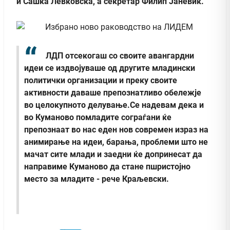
и Сашка Левковска, а секретар Филип Јаневиќ.
ЛДП отсекогаш со своите авангардни
идеи се издвојуваше од другите младински
политички организации и преку своите
активности даваше препознатливо обележје
во целокупното делување.Се надевам дека и
во Куманово помладите сограѓани ќе
препознаат во нас еден нов современ израз на
анимирање на идеи, барања, проблеми што не
мачат сите млади и заедни ќе допринесат да
направиме Куманово да стане пшристојно
место за младите - рече Краљевски.