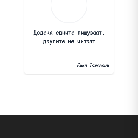
Додека едните пишуваат,
другите не читаат
Емил Ташевски