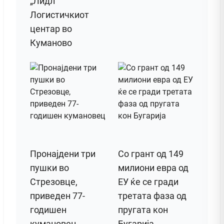
„Лидл“
Логистичкиот
центар во
Куманово
Пронајдени три
Со грант од 149
пушки во
милиони евра од
Стрезовце,
ЕУ ќе се гради
приведен 77-
третата фаза од
годишен
пругата кон
кумановец
Бугарија