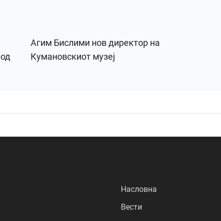
Агим Бислими нов директор на
 од
Кумановскиот музеј
Насловна
Вести