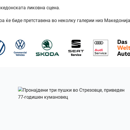
акедонската ликовна сцена.
оа ќе биде претставена во неколку галерии низ Македонија