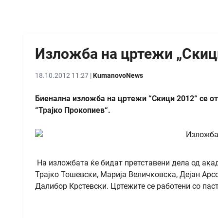
Изложба на цртежи „Скиц
18.10.2012 11:27 |
KumanovoNews
Биенална изложба на цртежи “Скици 2012“ се от
“Трајко Прокопиев“.
На изложбата ќе бидат претставени дела од ак
Трајко Тошевски, Марија Величковска, Дејан Арсо
Далибор Крстевски. Цртежите се работени со паст