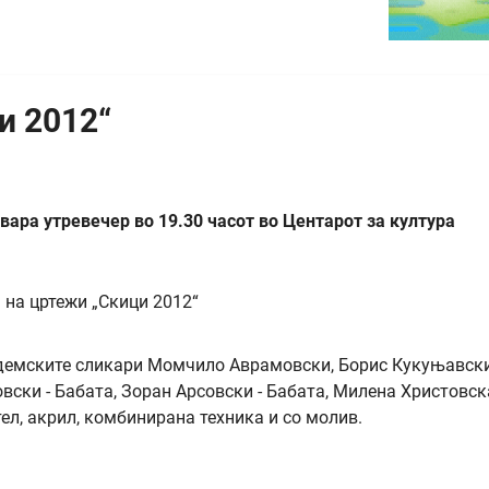
и 2012“
вара утревечер во 19.30 часот во Центарот за култура
адемските сликари Момчило Аврамовски, Борис Кукуњавски
вски - Бабата, Зоран Арсовски - Бабата, Милена Христовск
ел, акрил, комбинирана техника и со молив.