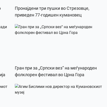
о
Пронајдени три пушки во Стрезовце,
приведен 77-годишен кумановец
Гран при за „Српски вез“ на меѓународен
ија
фолклорен фестивал во Црна Гора