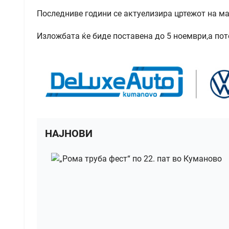
Последниве години се актуелизира цртежот на м
Изложбата ќе биде поставена до 5 ноември,а пот
НАЈНОВИ