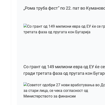
„Рома труба фест“ по 22. пат во Куманов
Со грант од 149 милиони евра од ЕУ ќе се
гради третата фаза од пругата кон Бугар