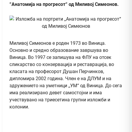
“Анатомија на прогресот“ од Миливој Симеонов.
Миливој Симеонов е роден 1973 во Виница.
Основно и средно образование завршува во
Виница. Во 1997 се запишува на ФЛУ на отсек
сликарство со конзервација и реставрација, во
класата на професорот Душан Перчинков,
дипломирa 2002 година. Член е на ДЛУМ и на
здружението на уметници „УМ“ од Виница. До сега
има реализирано девет самостојни и има
учествувано на триесетина групни изложби и
колонии.