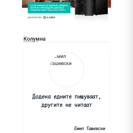
Колумна
Додека едните пишуваат,
другите не читаат
Емил Ташевски