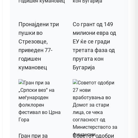
Пронајдени три
Со грант од 149
пушки во
милиони евра од
Стрезовце,
ЕУ ќе се гради
приведен 77-
третата фаза од
годишен
пругата кон
кумановец
Бугарија
Гран при за
Советот одобри