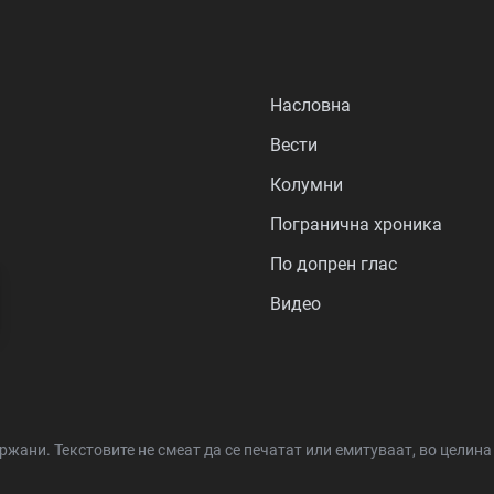
Насловна
Вести
Колумни
Погранична хроника
По допрен глас
Видео
држани.
Текстовите не смеат да се печатат или емитуваат, во целин