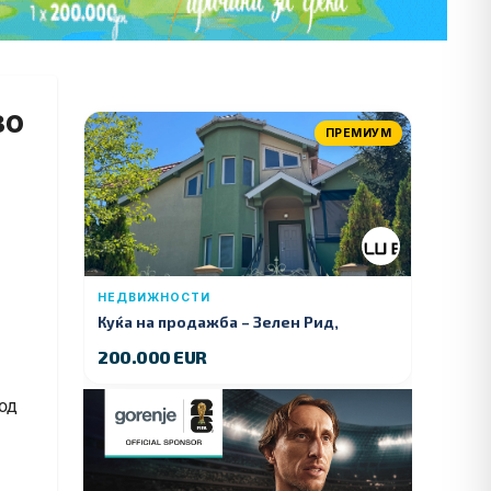
во
ПРЕМИУМ
НЕДВИЖНОСТИ
Куќа на продажба – Зелeн Рид,
Куманово
200.000 EUR
од