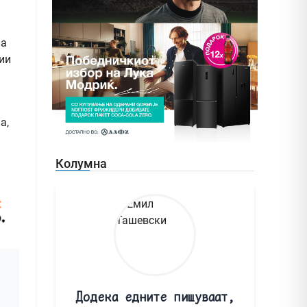
ја
ии
а,
Колумна
Додека едните пишуваат,