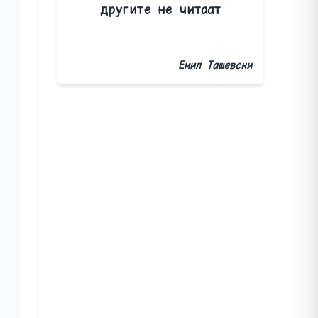
другите не читаат
Емил Ташевски