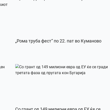
„Рома труба фест“ по 22. пат во Куманово
Со грант од 149 милиони евра од ЕУ ќе се