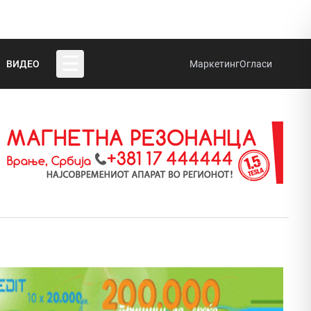
☰
ВИДЕО
Маркетинг
Огласи