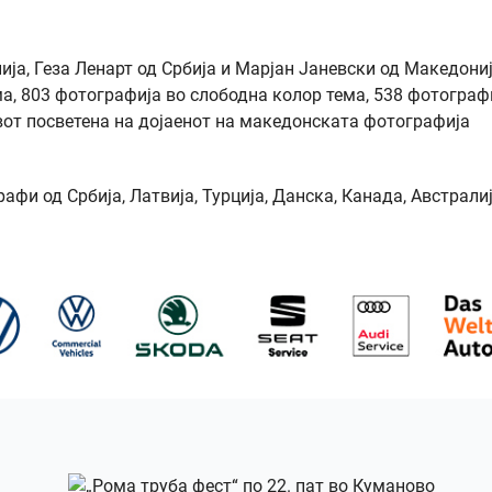
ја, Геза Ленарт од Србија и Марјан Јаневски од Македони
а, 803 фотографија во слободна колор тема, 538 фотограф
вот посветена на дојаенот на македонската фотографија
фи од Србија, Латвија, Турција, Данска, Канада, Австралиј