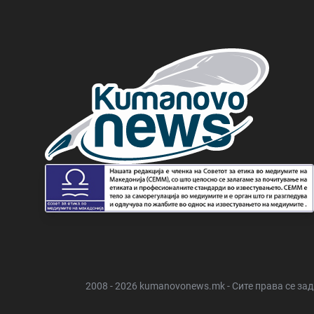
2008 - 2026 kumanovonews.mk - Сите права се за