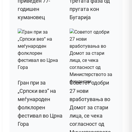
приведен 77-
третата фаза од
годишен
пругата кон
кумановец
Бугарија
Гран при за
Советот одобри
„Српски вез“ на
27 нови
меѓународен
вработувања во
фолклорен
Домот за стари
фестивал во Црна
лица, се чека
Гора
согласност од