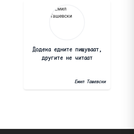
Додека едните пишуваат,
другите не читаат
Емил Ташевски