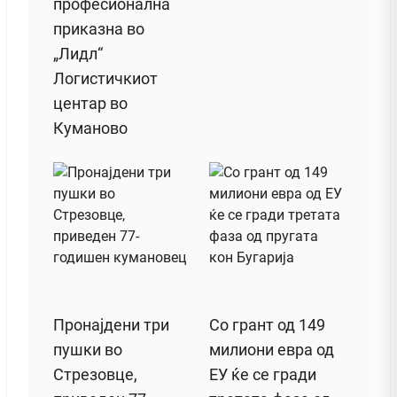
професионална
приказна во
„Лидл“
Логистичкиот
центар во
Куманово
Пронајдени три
Со грант од 149
пушки во
милиони евра од
Стрезовце,
ЕУ ќе се гради