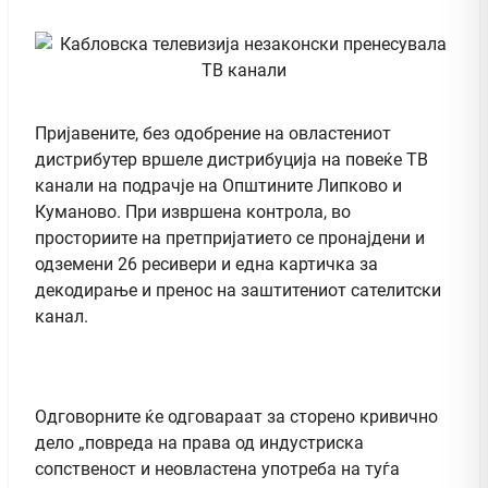
Пријавените, без одобрение на овластениот
дистрибутер вршеле дистрибуција на повеќе ТВ
канали на подрачје на Општините Липково и
Куманово. При извршена контрола, во
просториите на претпријатието се пронајдени и
одземени 26 ресивери и една картичка за
декодирање и пренос на заштитениот сателитски
канал.
Одговорните ќе одговараат за сторено кривично
дело „повреда на права од индустриска
сопственост и неовластена употреба на туѓа