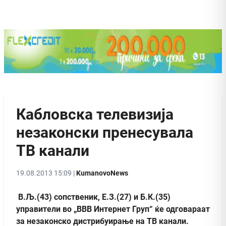
Кабловска телевизија
незаконски пренесувала
ТВ канали
19.08.2013 15:09 |
KumanovoNews
В.Љ.(43) сопственик, Е.З.(27) и Б.К.(35)
управители во „ВВВ Интернет Груп“ ќе одговараат
за незаконско дистрибуирање на ТВ канали.