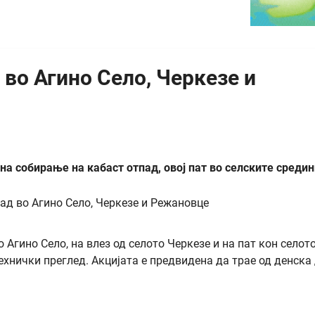
 во Агино Село, Черкезе и
на собирање на кабаст отпад, овој пат во селските средин
 Агино Село, на влез од селото Черкезе и на пат кон селот
ехнички преглед. Акцијата е предвидена да трае од денска