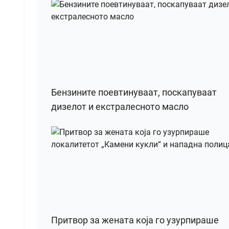
Бензините поевтинуваат, поскапуваат
дизелот и екстралесното масло
Притвор за жената која го узурпираше