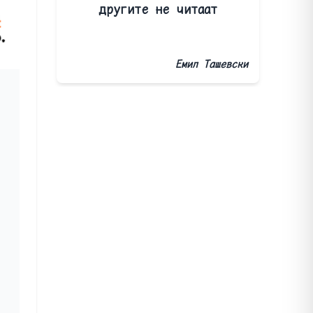
другите не читаат
Емил Ташевски