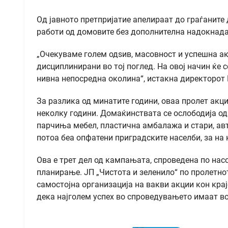
Од јавното претпријатие апелираат до граѓаните 
работи од домовите без дополнителна надокнада
„Очекуваме голем одѕив, масовност и успешна ак
дисциплинирани во тој поглед. На овој начин ќе 
нивна непосредна околина“, истакна директорот 
За разлика од минатите години, оваа пролет акц
неколку години. Домаќинствата се ослободија о
парчиња мебел, пластична амбалажа и стари, авт
потоа беа опфатени приградските населби, за на к
Ова е трет дел од кампањата, спроведена по нас
планирање. ЈП „Чистота и зеленило“ по пролетно
самостојна организација на вакви акции кон крај
дека најголем успех во спроведувањето имаат во