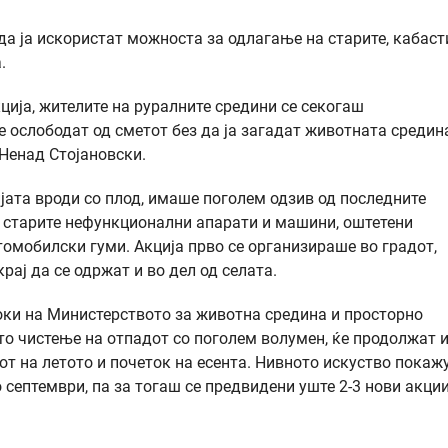
да ја искористат можноста за одлагање на старите, кабаст
.
ција, жителите на руралните средини се секогаш
се ослободат од сметот без да ја загадат животната средин
Ненад Стојановски.
ијата вроди со плод, имаше поголем одзив од последните
д старите нефункционални апарати и машини, оштетени
омобилски гуми. Акција прво се организираше во градот,
рај да се одржат и во дел од селата.
оки на Министерството за животна средина и просторно
то чистење на отпадот со поголем волумен, ќе продолжат и
от на летото и почеток на есента. Нивното искуство покаж
 септември, па за тогаш се предвидени уште 2-3 нови акци