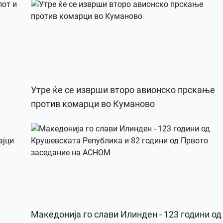
Утре ќе се изврши второ авионско прскање
против комарци во Куманово
Македонија го слави Илинден - 123 години од