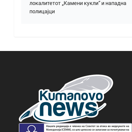
локалитетот „Камени кукли“ и нападна
полицајци