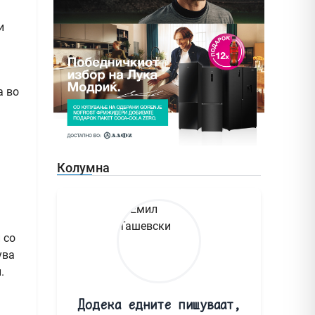
и
а во
Колумна
 со
ува
и.
Додека едните пишуваат,