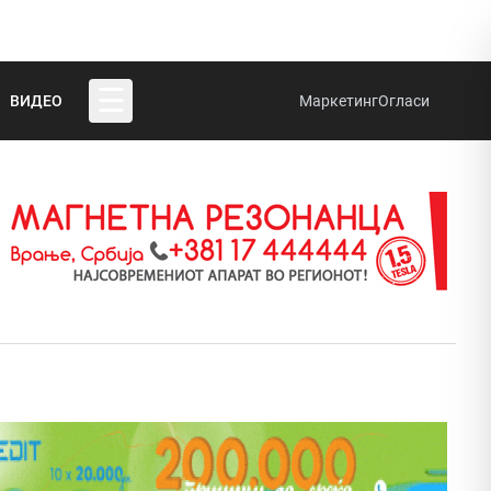
☰
ВИДЕО
Маркетинг
Огласи