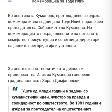
Во општината Куманово, претпладнево се одржа
комеморативна седница на Тоде Илиќ, поранешен
претседател на Собранието на Куманово. На
комеморацијата покрај членовите на потесното
семејство, присуствуваа и советници, директори
на јавните претпријатија и установи.
За општествено - политичката дејност и
придонесот на Илиќ за Куманово говореше
градоначалникот Зоран Дамјановски.
Уште од млади години е задоен со
хуманистички идеи, чувство за правда и
солидарност во општеството. Во 1981 година е
избран за претседател на општествениот