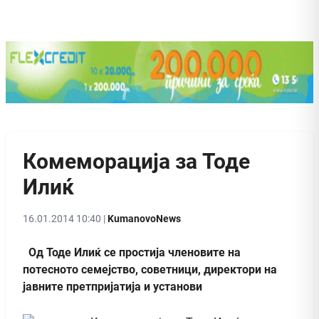
Комеморација за Тоде
Илиќ
16.01.2014 10:40 |
KumanovoNews
Од Тоде Илиќ се простија членовите на
потесното семејство, советници, директори на
јавните претпријатија и установи