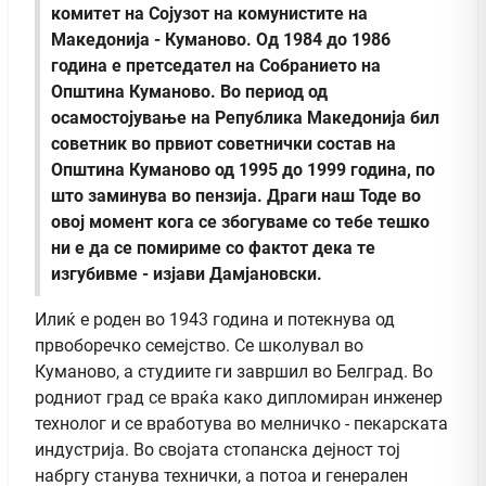
комитет на Сојузот на комунистите на
Македонија - Куманово. Од 1984 до 1986
година е претседател на Собранието на
Општина Куманово. Во период од
осамостојување на Република Македонија бил
советник во првиот советнички состав на
Општина Куманово од 1995 до 1999 година, по
што заминува во пензија. Драги наш Тоде во
овој момент кога се збогуваме со тебе тешко
ни е да се помириме со фактот дека те
изгубивме - изјави Дамјановски.
Илиќ е роден во 1943 година и потекнува од
првоборечко семејство. Се школувал во
Куманово, а студиите ги завршил во Белград. Во
родниот град се враќа како дипломиран инженер
технолог и се вработува во мелничко - пекарската
индустрија. Во својата стопанска дејност тој
набргу станува технички, а потоа и генерален