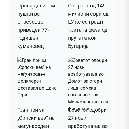
Пронајдени три
Со грант од 149
пушки во
милиони евра од
Стрезовце,
ЕУ ќе се гради
приведен 77-
третата фаза од
годишен
пругата кон
кумановец
Бугарија
Гран при за
Советот одобри
„Српски вез“ на
27 нови
меѓународен
вработувања во