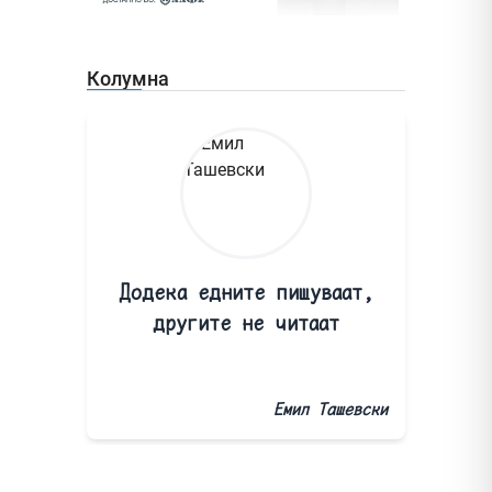
Колумна
Додека едните пишуваат,
другите не читаат
Емил Ташевски