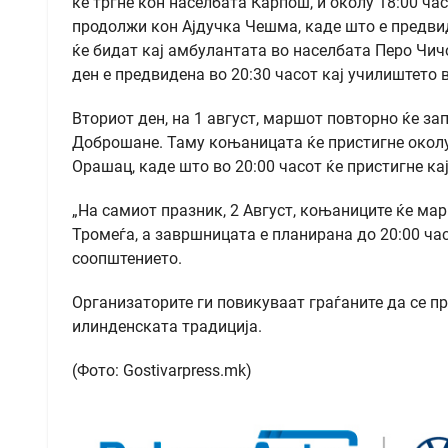
ќе тргне кон населбата Карпош, и околу 18:00 час
продолжи кон Ајдучка Чешма, каде што е предви
ќе бидат кај амбулантата во населбата Перо Чичо
ден е предвидена во 20:30 часот кај училиштето 
Вториот ден, на 1 август, маршот повторно ќе зап
Доброшане. Таму коњаницата ќе пристигне околу
Орашац, каде што во 20:00 часот ќе пристигне кај
„На самиот празник, 2 Август, коњаниците ќе мар
Тромеѓа, а завршницата е планирана до 20:00 час
соопштението.
Организаторите ги повикуваат граѓаните да се п
илинденската традиција.
(Фото: Gostivarpress.mk)