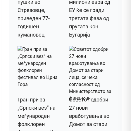
пушки во
милиони евра од
Стрезовце,
ЕУ ќе се гради
приведен 77-
третата фаза од
годишен
пругата кон
кумановец
Бугарија
Гран при за
Советот одобри
„Српски вез“ на
27 нови
меѓународен
вработувања во
фолклорен
Домот за стари