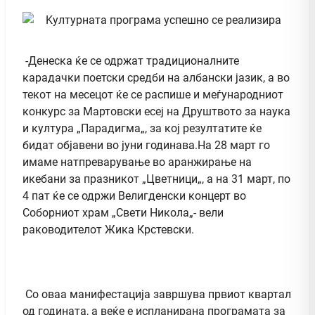
-Денеска ќе се одржат традиционалните
карадачки поетски средби на албански јазик, а во
текот на месецот ќе се распише и меѓународниот
конкурс за Мартовски есеј на Друштвото за наука
и култура „Парадигма„, за кој резултатите ќе
бидат објавени во јуни годинава.На 28 март го
имаме натпреварување во аранжирање на
икебани за празникот „Цветници„, а на 31 март, по
4 пат ќе се одржи Велигденски концерт во
Соборниот храм „Свети Никола„- вели
раководителот Жика Крстевски.
Со оваа манифестација завршува првиот квартал
од годината, а веќе е испланирана програмата за