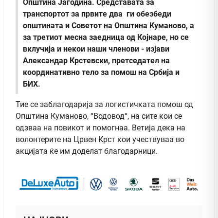
Општина Јагодина. Средставата за
транспортот за првите два ги обезбеди
општината и Советот на Општина Куманово, а
за третиот месна заедница од Којнаре, но се
вклучија и некои наши членови - изјави
Александар Крстевски, претседател на
координативно тело за помош на Србија и
БИХ.
Тие се заблагодарија за логистичката помош од
Општина Куманово, “Водовод“, на сите кои се
одзваа на повикот и помогнаа. Ветија дека на
волонтерите на Црвен Крст кои учествуваа во
акцијата ќе им доделат благодарници.