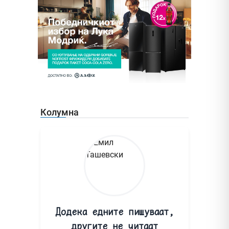
Колумна
Додека едните пишуваат,
другите не читаат