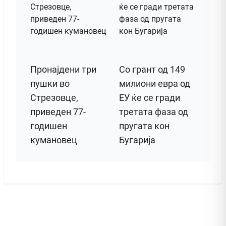
Пронајдени три
Со грант од 149
пушки во
милиони евра од
Стрезовце,
ЕУ ќе се гради
приведен 77-
третата фаза од
годишен
пругата кон
кумановец
Бугарија