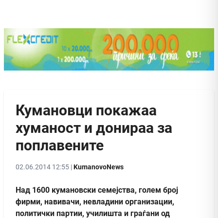
Кумановци покажаа
хуманост и донираа за
поплавените
02.06.2014 12:55 |
KumanovoNews
Над 1600 кумановски семејства, голем број
фирми, навивачи, невладини организации,
политички партии, училишта и граѓани од