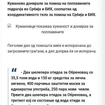
Куманово донирале за помош на поплавените
подрачја во Србија и БИХ, соопштиа од
координативното тело за помош на Србија и БИХ.
Поголем дел од помошта веќе е испорачана до
загрозените граѓани, а дел допрва ќе се испорача.
- Два шелепера отидоа за Обреновац со
35,5 тони вода и 150 кг средства за лична
хигиена, 400 парчиња заштитни маски за
еднократна употреба, 250 пара нови чевли.
Првите два шлепера отидоа за Обреновац, а
третиот кој се состоеше од вода отиде за