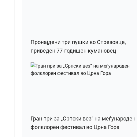
Пронајдени три пушки во Стрезовце,
приведен 77-годишен кумановец
Гран при за „Српски вез“ на меѓународен
фолклорен фестивал во Црна Гора