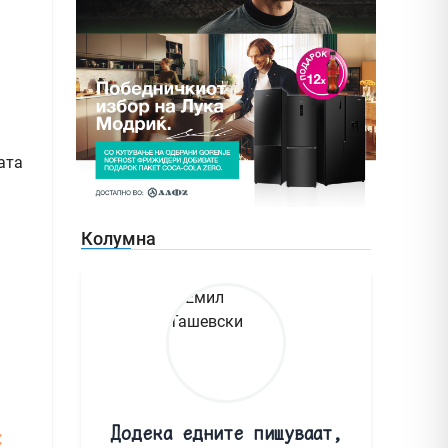
ата
Колумна
Додека едните пишуваат,