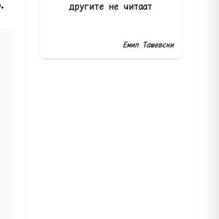
другите не читаат
Емил Ташевски