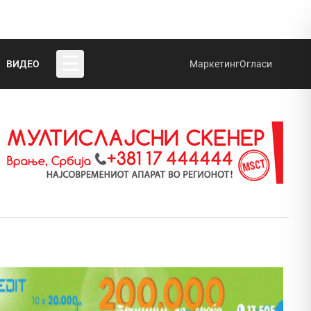
☰
ВИДЕО
Маркетинг
Огласи