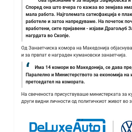
Ова признание е за Марија Зафировска и
Според она што вчера го кажаа во земјава има 
мала работа. Најголемата сатисфакција е плак
работеле и затоа напредуваме. На почеток по
вработени, сите пријавени - изјави Драгољуб З
нагрдата во Скопје.
Од Занаетчиска комора на Македонија објаснуваа
и за првпат е награден кумановски занаетчија.
Има 14 комори во Македонија, се дава пред
Паралелно и Министерството за економија на и
претседател на комората.
На свеченоста присуствуваше министерката за к
други видни личности од политичкиот живот во з