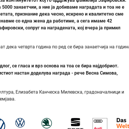
 за континуитетот кој го оддржува фамилија Зафировски.
5000 занаетчии, а ние ја добиваме наградата и тоа не е
етата, признание дека чесно, искрено и квалитетно сме
чнавме со една жена да работиме, а сега имаме 42
афировски, сопруг на наградената, кој вчера ја примил
т дека четврта година по ред се бира занаетчија на годин
лог, се гласа и врз основа на тоа се бира најдобриот.
стиот настан доделува награда - рече Весна Симова,
ултура, Елизабета Канческа Милевска, градоначалници и
емјава.