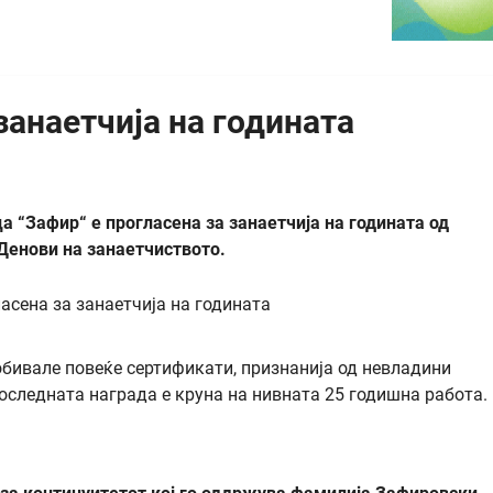
занаетчија на годината
 “Зафир“ е прогласена за занаетчија на годината од
Денови на занаетчиството.
обивале повеќе сертификати, признанија од невладини
последната награда е круна на нивната 25 годишна работа.