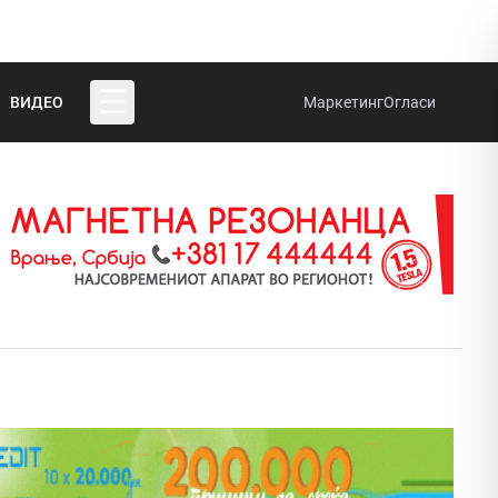
☰
ВИДЕО
Маркетинг
Огласи