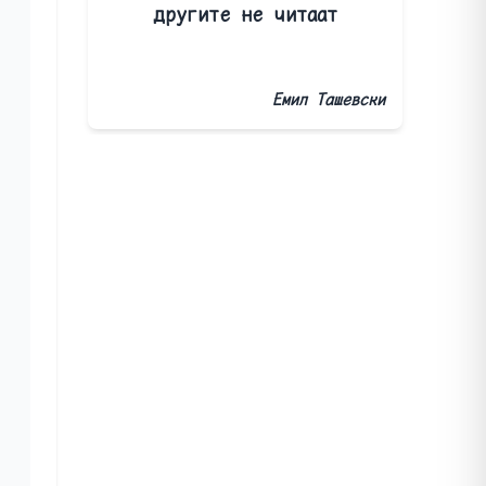
другите не читаат
Емил Ташевски