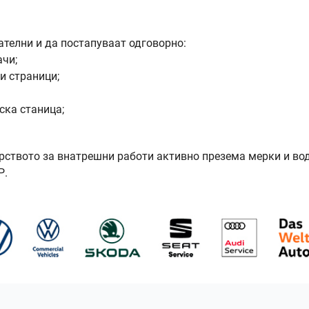
ателни и да постапуваат одговорно:
чи;
и страници;
ска станица;
рството за внатрешни работи активно презема мерки и во
Р.