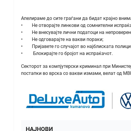
Апелираме до сите граѓани да бидат крајно вним
• Не отворајте линкови од сомнителни испраќа
• Не внесувајте лични податоци на непроверен
• Не одговарајте на вакви пораки;
• Пријавете го случајот во најблиската полици
• Блокирајте го бројот на испраќачот.
Секторот за компјутерски криминал при Министе
постапки во врска со вакви измами, велат од МВ
НАЈНОВИ