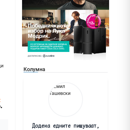
ди
Колумна
Додека едните пишуваат,