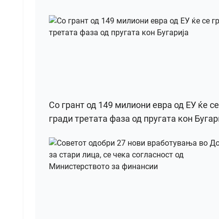
Со грант од 149 милиони евра од ЕУ ќе се
гради третата фаза од пругата кон Бугар