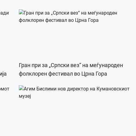
Гран при за „Српски вез“ на меѓународен
ија
фолклорен фестивал во Црна Гора