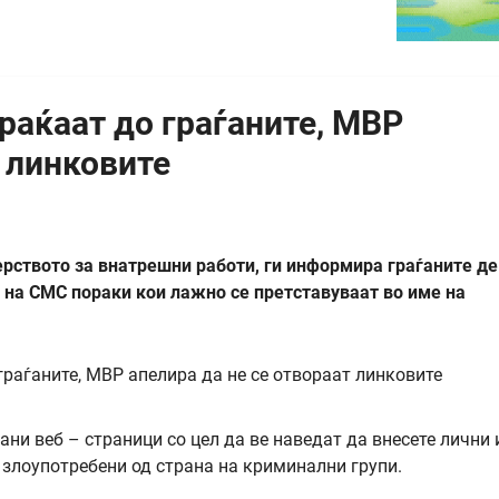
раќаат до граѓаните, МВР
т линковите
рството за внатрешни работи, ги информира граѓаните д
 на СМС пораки кои лажно се претставуваат во име на
ни веб – страници со цел да ве наведат да внесете лични 
 злоупотребени од страна на криминални групи.