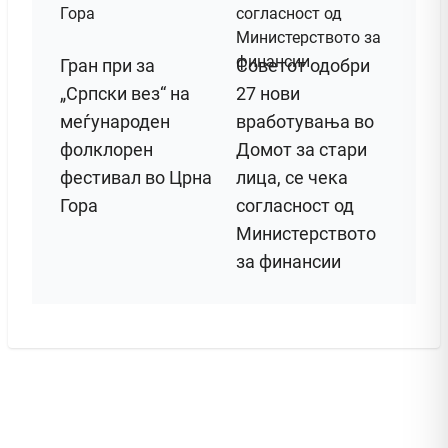
Гран при за
Советот одобри
„Српски вез“ на
27 нови
меѓународен
вработувања во
фолклорен
Домот за стари
фестивал во Црна
лица, се чека
Гора
согласност од
Министерството
за финансии