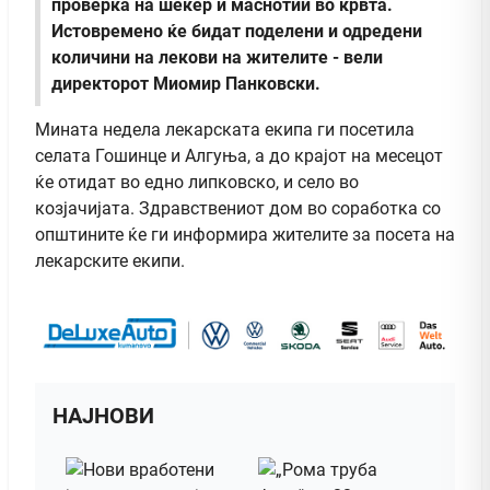
проверка на шеќер и маснотии во крвта.
Истовремено ќе бидат поделени и одредени
количини на лекови на жителите - вели
директорот Миомир Панковски.
Мината недела лекарската екипа ги посетила
селата Гошинце и Алгуња, а до крајот на месецот
ќе отидат во едно липковско, и село во
козјачијата. Здравствениот дом во соработка со
општините ќе ги информира жителите за посета на
лекарските екипи.
НАЈНОВИ