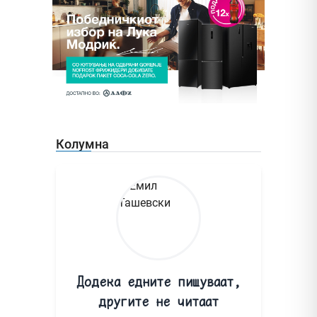
Колумна
Додека едните пишуваат,
другите не читаат