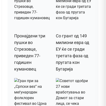
Пронајдени три
Со грант од 149
пушки во
милиони евра од
Стрезовце,
ЕУ ќе се гради
приведен 77-
третата фаза од
годишен
пругата кон
кумановец
Бугарија