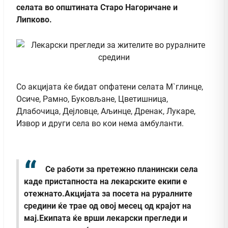
селата во општината Старо Нагоричане и
Липково.
Со акцијата ќе бидат опфатени селата М`глинце,
Осиче, Рамно, Буковљане, Цветишница,
Длабочица, Дејловце, Аљинце, Дренак, Лукаре,
Извор и други села во кои нема амбуланти.
Се работи за претежно планински села
каде пристапноста на лекарските екипи е
отежнато.Акцијата за посета на руралните
средини ќе трае од овој месец од крајот на
мај.Екипата ќе врши лекарски прегледи и