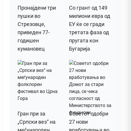
Пронајдени три
Со грант од 149
пушки во
милиони евра од
Стрезовце,
ЕУ ќе се гради
приведен 77-
третата фаза од
годишен
пругата кон
кумановец
Бугарија
Гран при за
Советот одобри
„Српски вез“ на
27 нови
меѓународен
вработувања во