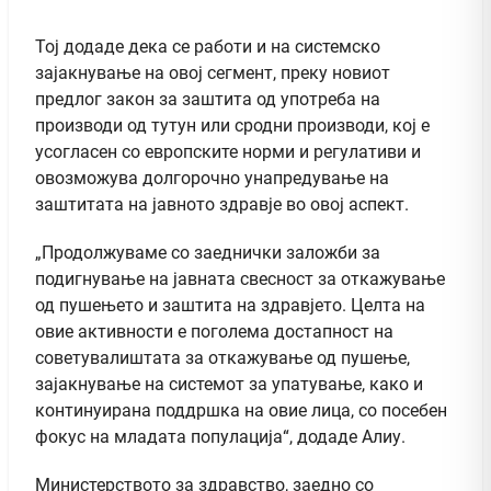
Тој додаде дека се работи и на системско
зајакнување на овој сегмент, преку новиот
предлог закон за заштита од употреба на
производи од тутун или сродни производи, кој е
усогласен со европските норми и регулативи и
овозможува долгорочно унапредување на
заштитата на јавното здравје во овој аспект.
„Продолжуваме со заеднички заложби за
подигнување на јавната свесност за откажување
од пушењето и заштита на здравјето. Целта на
овие активности е поголема достапност на
советувалиштата за откажување од пушење,
зајакнување на системот за упатување, како и
континуирана поддршка на овие лица, со посебен
фокус на младата популација“, додаде Алиу.
Министерството за здравство, заедно со