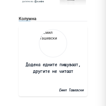
Колумна
Додека едните пишуваат,
другите не читаат
Емил Ташевски