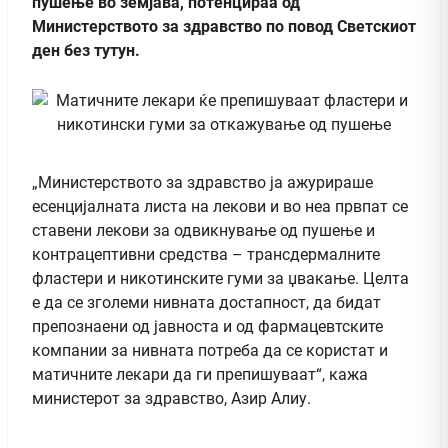
пушење во земјава, потенцираа од
Министерството за здравство по повод Светскиот
ден без тутун.
„Министерството за здравство ја ажурираше
есенцијалната листа на лекови и во неа првпат се
ставени лекови за одвикнување од пушење и
контрацептивни средства – трансдермалните
фластери и никотинските гуми за џвакање. Целта
е да се зголеми нивната достапност, да бидат
препознаени од јавноста и од фармацевтските
компании за нивната потреба да се користат и
матичните лекари да ги препишуваат“, кажа
министерот за здравство, Азир Алиу.