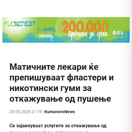
Матичните лекари ќе
препишуваат фластери и
никотински гуми за
откажување од пушење
28.05.2026 21:19 |
KumanovoNews
Се зајакнуваат услугите за откажување од