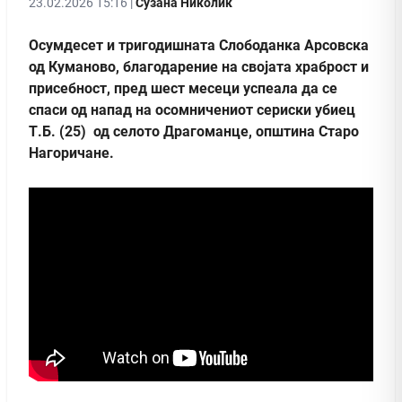
23.02.2026 15:16 |
Сузана Николиќ
Осумдесет и тригодишната Слободанка Арсовска
од Куманово, благодарение на својата храброст и
присебност, пред шест месеци успеала да се
спаси од напад на осомничениот сериски убиец
Т.Б. (25) од селото Драгоманце, општина Старо
Нагоричане.