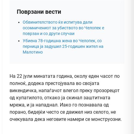
Поврзани вести
Обвинителството ќе испитува дали
осомничениот за убиството во Челопек е
поврзан и со други случаи
Убиена 78-годишна жена во Челопек, со
перница ја задушил 25-годишен жител на
Малотино
На 22 јули минатата година, околу еден часот по
полноќ, додека престојувала во својата
викендичка, напаѓачот влегол преку прозорецот
од купатилото, откако ја скинал заштитната
мрежа, и ја нападнал. Иако го познавала од
порано, бидејќи често се движел низ селото, не
очекувала дека неговите намери се монструозни.