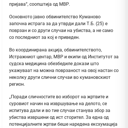
пријава“, соопштија од МВР.
Основното јавно обвинителство Куманово
започна истрага за да утврди дали Т.Б. (25) е
поврзан и со други случаи на убиства, а не само
со последниот за кој е приведен.
Во координирана акција, обвинителството,
Истражниот центар, МВР и екипи од Институтот за
судска медицина обезбедиле докази што
укажуваат на можна поврзаност на овој настан со
неколку други слични случаи во кумановскиот
регион.
„Поради сличностите во изборот на жртвите и
суровиот начин на извршување на делото, се
испитува дали и во тие случаи станува збор за
убиства извршени од ист сторител. За една од
потенцијалните жртви беше наредена ексхумација