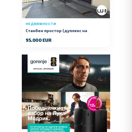
НЕДВИЖНОСТИ
Станбен простор (дуплекс на
продажба) – Ул. Стојан Арсов бр. 1,
95.000 EUR
Куманово