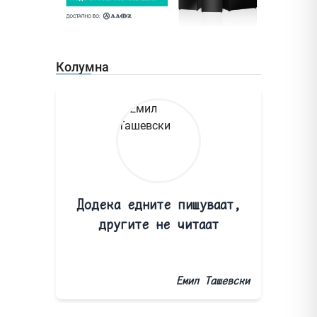
Колумна
Додека едните пишуваат,
другите не читаат
Емил Ташевски