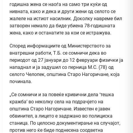
годишна жена се наоѓа на само три куќи од
нивната, како и дека и други жени од селото се
жалеле на истиот насилник. Доколку навреме бил
затворен немало да биде убиена 78-годишната
жена, како и останатите за кои се истражува.
Според информациите од Министерството за
внатрешни работи, Т.Б. се сомничи дека во
периодот од 27 јануари до 12 февруари физички ја
нападнал и ја задушил со перница М.С. (78) од
селото Челопек, општина Старо Нагоричане, која
починала.
„Се сомничи и за повеќе кривични дела ‘тешка
кражба’ во неколку села на подрачјето на
општина Старо Нагоричане. Известен е јавен
обвинител, а лицето е задржано во полициска
станица. По целосно документирање на случајот,
против него ќе биде поднесена соодветна