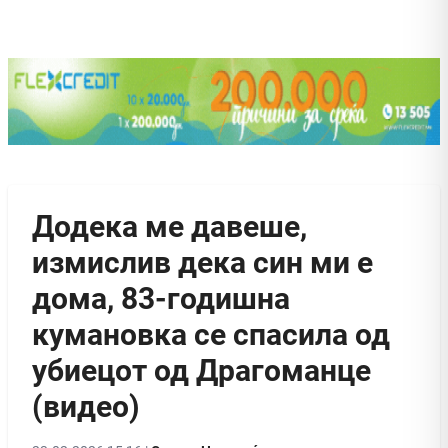
Додека ме давеше,
измислив дека син ми е
дома, 83-годишна
кумановка се спасила од
убиецот од Драгоманце
(видео)