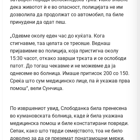
дека животот ѝ е во опасност, полицијата не им
дозволила да продолжат со автомобил, па биле
принудени да одат пеш.
„Одевме околу еден час до куќата. Кога
стигнавме, таа целата се тресеше. Веднаш
пријавивме во полиција, која пристигна околу
15:30 часот, откако заврши трката и се ослободи
патот. До тогаш чекавме и не можевме да ја
однесеме во болница. Имаше притисок 200 со 150.
Среќа што сум медицинско лице, па ѝ укажав прва
помош“, вели Сунчица.
По извршениот увид, Слободанка била пренесена
во кумановската болница, каде ѝ била укажана
медицинска помош и биле констатирани повреди.
Сепак, како што тврди семејството, тоа не било
доволно за да се преземат понатамошни мерки,