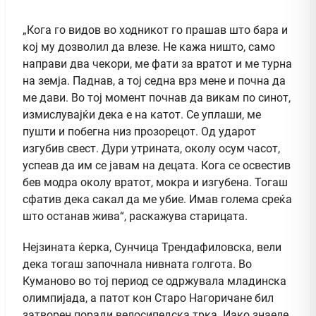
„Кога го видов во ходникот го прашав што бара и
кој му дозволил да влезе. Не кажа ништо, само
направи два чекори, ме фати за вратот и ме турна
на земја. Паднав, а тој седна врз мене и почна да
ме дави. Во тој момент почнав да викам по синот,
измислувајќи дека е на катот. Се уплаши, ме
пушти и побегна низ прозорецот. Од ударот
изгубив свест. Дури утрината, околу осум часот,
успеав да им се јавам на децата. Кога се освестив
бев модра околу вратот, мокра и изгубена. Тогаш
сфатив дека сакал да ме убие. Имав голема среќа
што останав жива“, раскажува старицата.
Нејзината ќерка, Сунчица Трендафиловска, вели
дека тогаш започнала нивната голгота. Во
Куманово во тој период се одржувала младинска
олимпијада, а патот кон Старо Нагоричане бил
затворен поради велосипедска трка. Иако знаеле