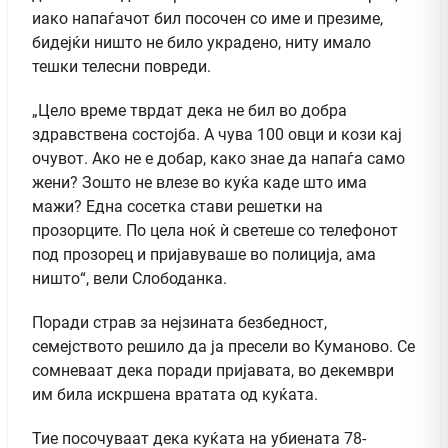
иако напаѓачот бил посочен со име и презиме,
бидејќи ништо не било украдено, ниту имало
тешки телесни повреди.
„Цело време тврдат дека не бил во добра
здравствена состојба. А чува 100 овци и кози кај
очувот. Ако не е добар, како знае да напаѓа само
жени? Зошто не влезе во куќа каде што има
мажи? Една сосетка стави решетки на
прозорците. По цела ноќ ѝ светеше со телефонот
под прозорец и пријавуваше во полиција, ама
ништо“, вели Слободанка.
Поради страв за нејзината безбедност,
семејството решило да ја пресели во Куманово. Се
сомневаат дека поради пријавата, во декември
им била искршена вратата од куќата.
Тие посочуваат дека куќата на убиената 78-