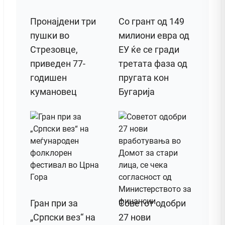
Пронајдени три
Со грант од 149
пушки во
милиони евра од
Стрезовце,
ЕУ ќе се гради
приведен 77-
третата фаза од
годишен
пругата кон
кумановец
Бугарија
Гран при за
Советот одобри
„Српски вез“ на
27 нови