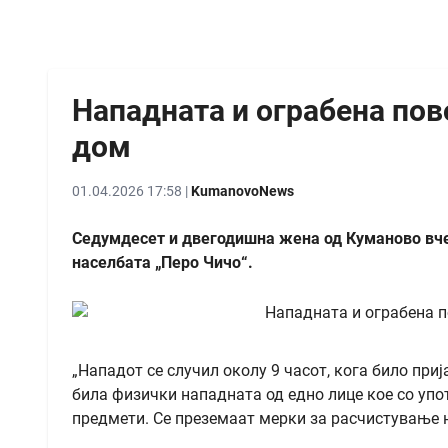
Нападната и ограбена пов
дом
01.04.2026 17:58 |
KumanovoNews
Седумдесет и двегодишна жена од Куманово вчер
населбата „Перо Чичо“.
„Нападот се случил околу 9 часот, кога било приј
била физички нападната од едно лице кое со упот
предмети. Се преземаат мерки за расчистување н