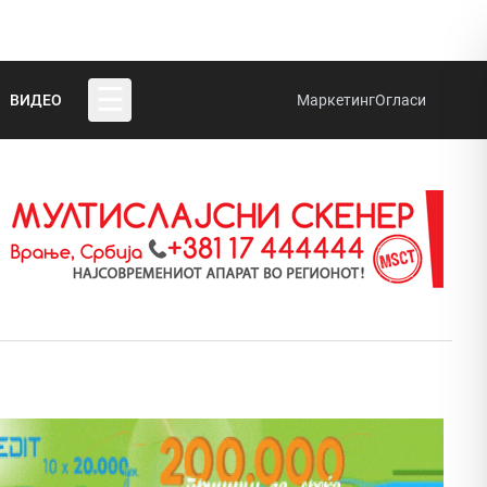
☰
ВИДЕО
Маркетинг
Огласи