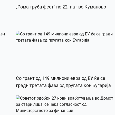
„Рома труба фест“ по 22. пат во Куманово
Со грант од 149 милиони евра од ЕУ ќе се
гради третата фаза од пругата кон Бугарија