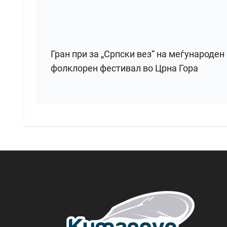
Гран при за „Српски вез“ на меѓународен
фолклорен фестивал во Црна Гора