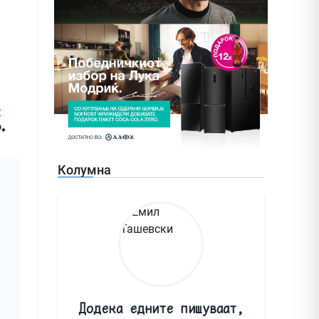
Колумна
Додека едните пишуваат,