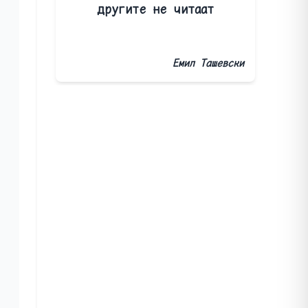
другите не читаат
Емил Ташевски