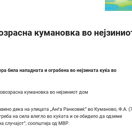
озрасна кумановка во нејзинио
а била нападната и ограбена во нејзината куќа во
авено дека на улицата „Анѓа Ранковиќ“ во Куманово, Ф.А. (
реба на сила влегло во куќата и се обидело да одземе
а случајот“, соопштија од МВР.