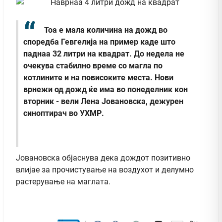
Тоа е мала количина на дожд во
споредба Гевгелија на пример каде што
паднаа 32 литри на квадрат. До недела не
очекува стабилно време со магла по
котлините и на повисоките места. Нови
врнежи од дожд ќе има во понеделник кон
вторник - вели Лена Јовановска, дежурен
синоптирач во УХМР.
Јовановска објаснува дека дождот позитивно
влијае за прочистување на воздухот и делумно
растерување на маглата.