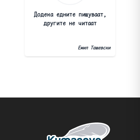
Додека едните пишуваат,
другите не читаат
Емил Ташевски