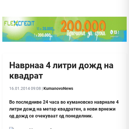
Наврнаа 4 литри дожд на
квадрат
16.01.2014 09:08 |
KumanovoNews
Во последниве 24 часа во кумановско наврнале 4
литри дожд на метар квадратен, а нови врнежи
од дожд се очекуваат од понеделник.