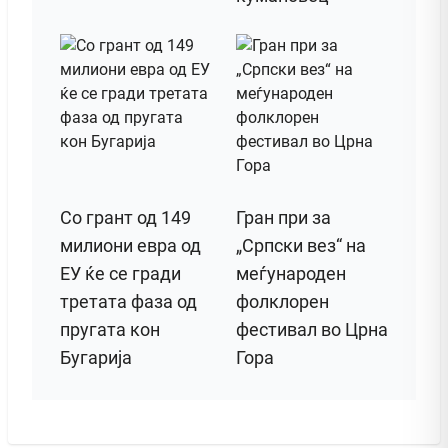
Со грант од 149
Гран при за
милиони евра од
„Српски вез“ на
ЕУ ќе се гради
меѓународен
третата фаза од
фолклорен
пругата кон
фестивал во Црна
Бугарија
Гора