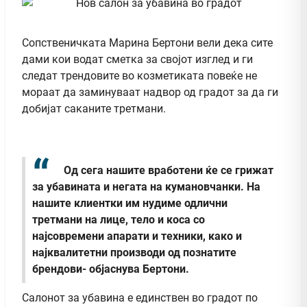
Сопственичката Марина Бертони вели дека сите
дами кои водат сметка за својот изглед и ги
следат трендовите во козметиката повеќе не
мораат да заминуваат надвор од градот за да ги
добијат саканите третмани.
Од сега нашите вработени ќе се грижат
за убавината и негата на кумановчанки. На
нашите клиентки им нудиме одлични
третмани на лице, тело и коса со
најсовремени апарати и техники, како и
најквалитетни производи од познатите
брендови- објаснува Бертони.
Салонот за убавина е единствен во градот по