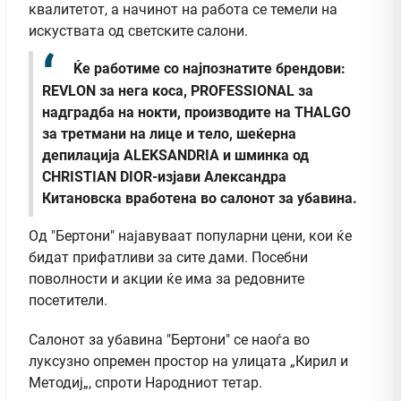
квалитетот, а начинот на работа се темели на
искуствата од светските салони.
Ќе работиме со најпознатите брендови:
REVLON за нега коса, PROFESSIONАL за
надградба на нокти, производите на THALGO
за третмани на лице и тело, шеќерна
депилација ALEKSANDRIA и шминка од
CHRISTIAN DIOR-изјави Александра
Китановска вработена во салонот за убавина.
Од "Бертони" најавуваат популарни цени, кои ќе
бидат прифатливи за сите дами. Посебни
поволности и акции ќе има за редовните
посетители.
Салонот за убавина "Бертони" се наоѓа во
луксузно опремен простор на улицата „Кирил и
Методиј„, спроти Народниот тетар.