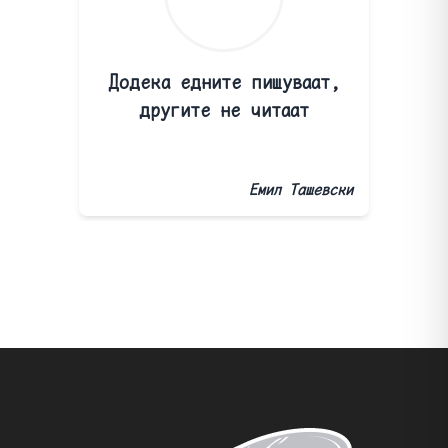
Додека едните пишуваат,
другите не читаат
Емил Ташевски