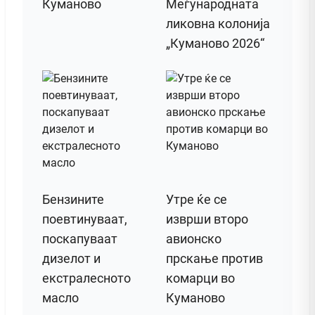
Куманово
Меѓународната
ликовна колонија
„Куманово 2026“
Бензините
Утре ќе се
поевтинуваат,
изврши второ
поскапуваат
авионско
дизелот и
прскање против
екстралесното
комарци во
масло
Куманово