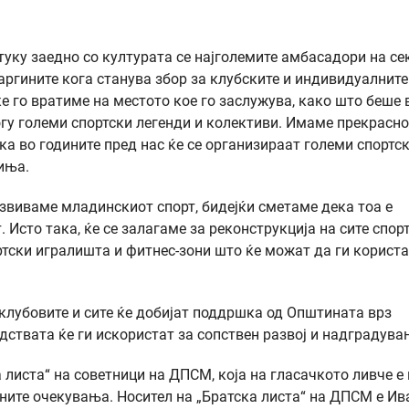
 туку заедно со културата се најголемите амбасадори на се
аргините кога станува збор за клубските и индивидуалните
ќе го вратиме на местото кое го заслужува, како што беше 
гу големи спортски легенди и колективи. Имаме прекрасно
ека во годините пред нас ќе се организираат големи спортс
иња.
развиваме младинскиот спорт, бидејќи сметаме дека тоа е
 Исто така, ќе се залагаме за реконструкција на сите спор
ртски игралишта и фитнес-зони што ќе можат да ги користа
 клубовите и сите ќе добијат поддршка од Општината врз
едствата ќе ги искористат за сопствен развој и надградува
а листа“ на советници на ДПСМ, која на гласачкото ливче е
ивните очекувања. Носител на „Братска листа“ на ДПСМ е Ив