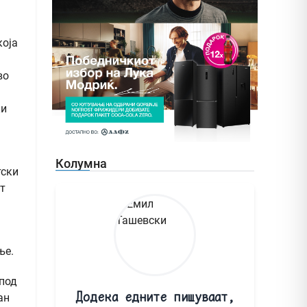
која
во
ки
Колумна
тски
т
ње.
 под
Додека едните пишуваат,
ан