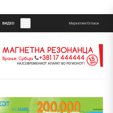
☰
ВИДЕО
Маркетинг
Огласи