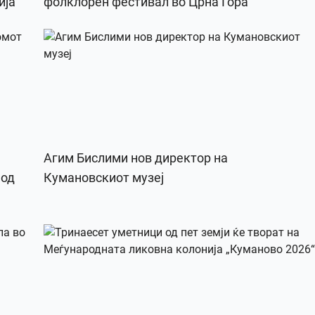
ија
фолклорен фестивал во Црна Гора
Агим Бислими нов директор на
 од
Кумановскиот музеј