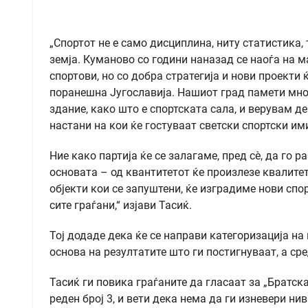
„Спортот не е само дисциплина, ниту статистика,
земја. Куманово со години наназад се наоѓа на м
спортови, но со добра стратегија и нови проекти 
поранешна Југославија. Нашиот град памети мно
здание, како што е спортската сала, и верувам д
настани на кои ќе гостуваат светски спортски им
Ние како партија ќе се залагаме, пред сè, да го 
основата – од квантитетот ќе произлезе квалитет.
објекти кои се запуштени, ќе изградиме нови спо
сите граѓани,“ изјави Тасиќ.
Тој додаде дека ќе се направи категоризација на
основа на резултатите што ги постигнуваат, а ср
Тасиќ ги повика граѓаните да гласаат за „Братск
реден број 3, и вети дека нема да ги изневери н