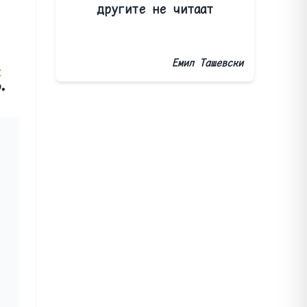
другите не читаат
Емил Ташевски