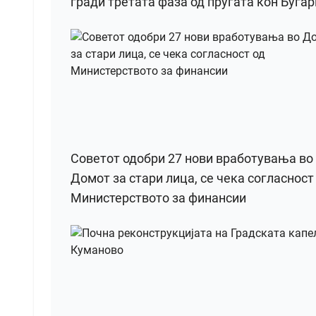
гради третата фаза од пругата кон Бугар
Советот одобри 27 нови вработувања во
Домот за стари лица, се чека согласност
Министерството за финансии