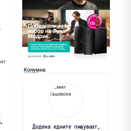
д
аат
Колумна
Додека едните пишуваат,