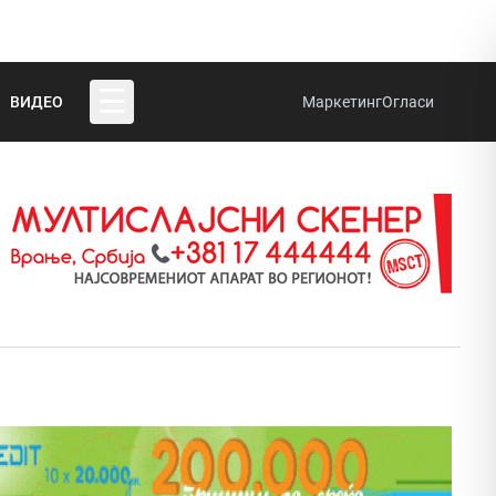
☰
ВИДЕО
Маркетинг
Огласи