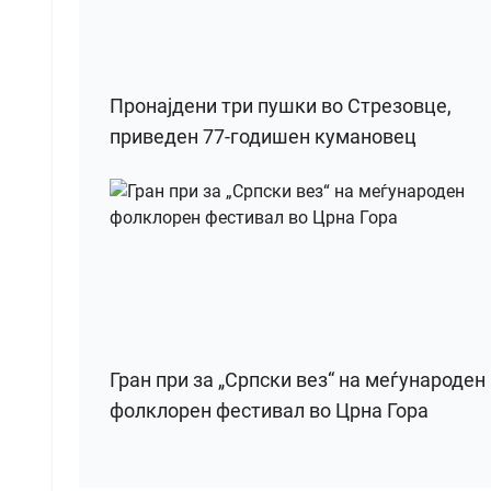
Пронајдени три пушки во Стрезовце,
приведен 77-годишен кумановец
Гран при за „Српски вез“ на меѓународен
фолклорен фестивал во Црна Гора