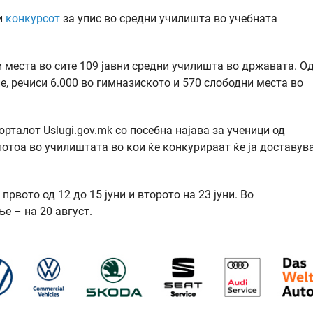
и
конкурсот
за упис во средни училишта во учебната
 места во сите 109 јавни средни училишта во државата. О
ие, речиси 6.000 во гимназиското и 570 слободни места во
орталот Uslugi.gov.mk со посебна најава за ученици од
потоа во училиштата во кои ќе конкурираат ќе ја доставув
првото од 12 до 15 јуни и второто на 23 јуни. Во
е – на 20 август.