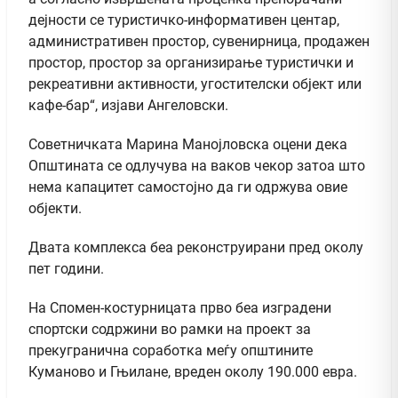
дејности се туристичко-информативен центар,
административен простор, сувенирница, продажен
простор, простор за организирање туристички и
рекреативни активности, угостителски објект или
кафе-бар“, изјави Ангеловски.
Советничката Марина Манојловска оцени дека
Општината се одлучува на ваков чекор затоа што
нема капацитет самостојно да ги одржува овие
објекти.
Двата комплекса беа реконструирани пред околу
пет години.
На Спомен-костурницата прво беа изградени
спортски содржини во рамки на проект за
прекугранична соработка меѓу општините
Куманово и Гњилане, вреден околу 190.000 евра.