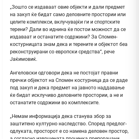
„Зошто се издаваат овие објекти и дали предмет
на закуп ќе бидат само деловните простории или
целите комплекси, вклучувајќи ги и спортските
терени? Дали во иднина ќе постои можност да се
издаваат и останатите содржини? За Спомен-
костурницата знам дека и терените и објектот беа
реконструирани со европски средства“, рече
Јаќимовиќ.
Ангеловски одговори дека не постојат правни
пречки објектoт на Спомен костурница да се даде
под закуп и дека предмет на јавното наддавање
ќе бидат исклучиво деловните простории, а не и
останатите содржини во комплексите.
„Немам информација дека станува збор за
заштитено културно наследство. Според предлог-
одлуката, просторот е со намена деловен простор,
а согласно извршената проценка препорачани