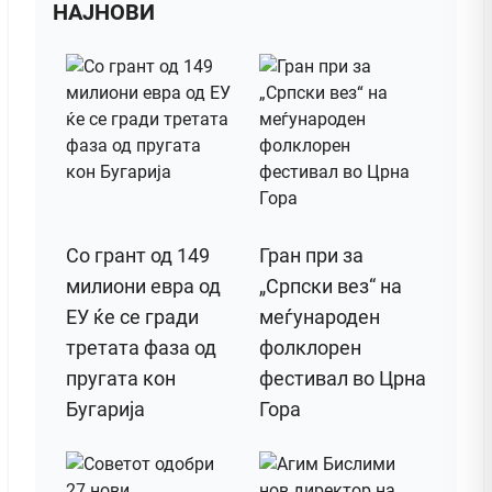
НАЈНОВИ
Со грант од 149
Гран при за
милиони евра од
„Српски вез“ на
ЕУ ќе се гради
меѓународен
третата фаза од
фолклорен
пругата кон
фестивал во Црна
Бугарија
Гора