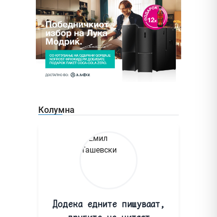
Колумна
Додека едните пишуваат,