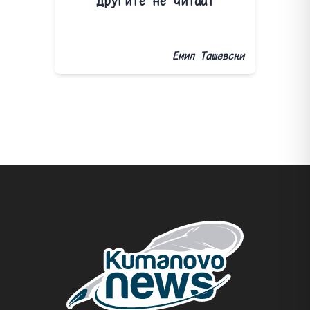
другите не читаат
Емил Ташевски