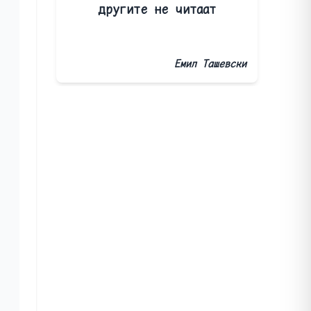
другите не читаат
Емил Ташевски