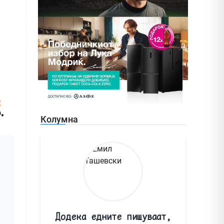
Колумна
Додека едните пишуваат,