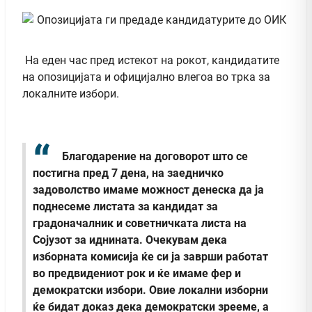
На еден час пред истекот на рокот, кандидатите
на опозицијата и официјално влегоа во трка за
локалните избори.
Благодарение на договорот што се
постигна пред 7 дена, на заедничко
задоволство имаме можност денеска да ја
поднесеме листата за кандидат за
градоначалник и советничката листа на
Сојузот за иднината. Очекувам дека
изборната комисија ќе си ја заврши работат
во предвидениот рок и ќе имаме фер и
демократски избори. Овие локални изборни
ќе бидат доказ дека демократски зрееме, а