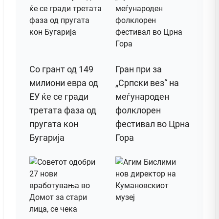
Со грант од 149
Гран при за
милиони евра од
„Српски вез“ на
ЕУ ќе се гради
меѓународен
третата фаза од
фолклорен
пругата кон
фестивал во Црна
Бугарија
Гора