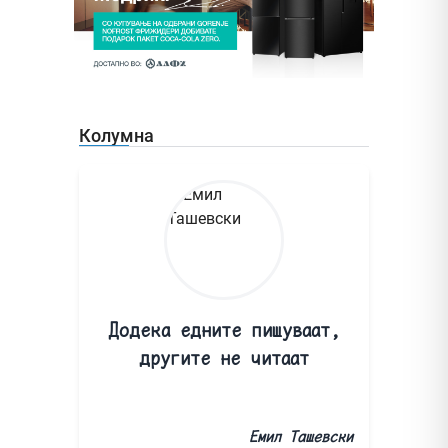
Колумна
Додека едните пишуваат,
другите не читаат
Емил Ташевски