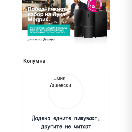
Колумна
Додека едните пишуваат,
другите не читаат