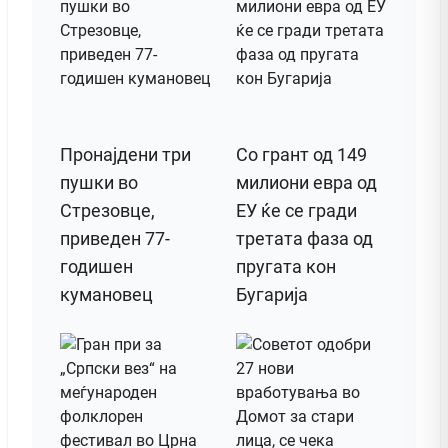
Пронајдени три
Со грант од 149
пушки во
милиони евра од
Стрезовце,
ЕУ ќе се гради
приведен 77-
третата фаза од
годишен
пругата кон
кумановец
Бугарија