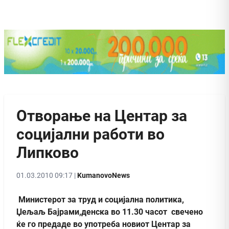
Отворање на Центар за
социјални работи во
Липково
01.03.2010 09:17 |
KumanovoNews
Mинистерот за труд и социјална политика,
Џељаљ Бајрами,денска во 11.30 часот свечено
ќе го предаде во употреба новиот Центар за