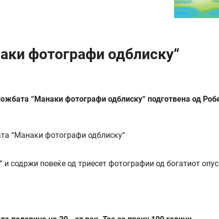
аки фотографи одблиску“
зложбата “Манаки фотографи одблиску“ подготвена од Роб
е“ и содржи повеќе од триесет фотографии од богатиот опус