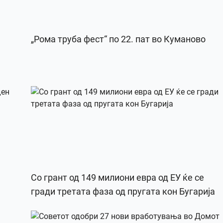
„Рома труба фест“ по 22. пат во Куманово
Со грант од 149 милиони евра од ЕУ ќе се
гради третата фаза од пругата кон Бугарија