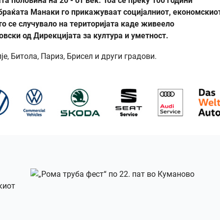
та половина на 20 - от век. Тоа се преку 100 години
 браќата Манаки го прикажуваат социјалниот, економскиот
то се случувало на територијата каде живеело
вски од Дирекцијата за култура и уметност.
, Битола, Париз, Брисел и други градови.