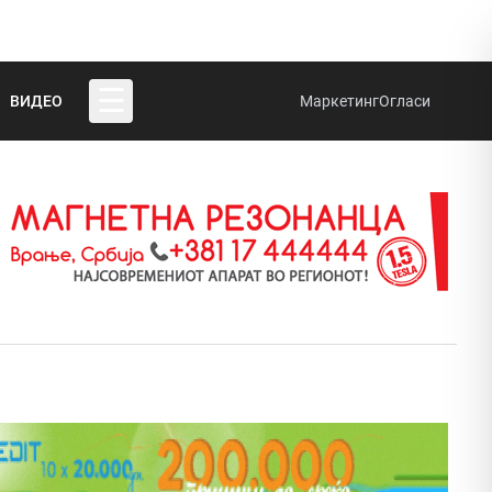
☰
ВИДЕО
Маркетинг
Огласи