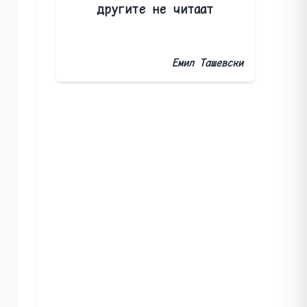
другите не читаат
Емил Ташевски