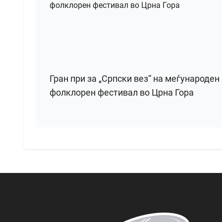
Гран при за „Српски вез“ на меѓународен
фолклорен фестивал во Црна Гора