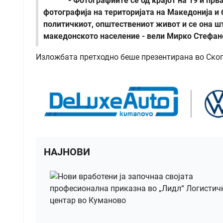
- Фотографиите се од крајот на 19 и прва
фотографија на територијата на Македонија и
политичкиот, општествениот живот и се она ш
македонското население - вели Мирко Стефано
Изложбата претходно беше презентирана во Скопје
НАЈНОВИ