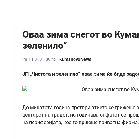
Оваа зима снегот во Куман
зеленило“
28.11.2025 09:43 |
KumanovoNews
ЈП „Чистота и зеленило“ оваа зима ќе биде задо
До минатата година претпријатието се грижеше 
центарот на градот, но годинава опфатот се про
на периферијата, кое го вршеше приватна фирма.