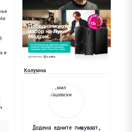
ање
 ќе
8
а и
Колумна
Додека едните пишуваат,