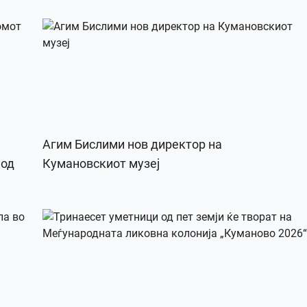
Агим Бислими нов директор на
 од
Кумановскиот музеј