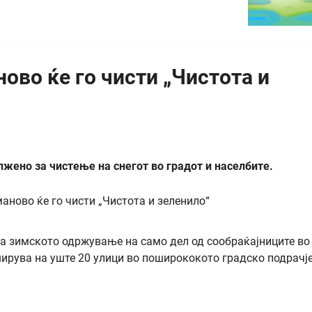
ово ќе го чисти „Чистота и
лжено за чистење на снегот во градот и населбите.
за зимското одржување на само дел од сообраќајниците во
ширува на уште 20 улици во поширококото градско подрачје