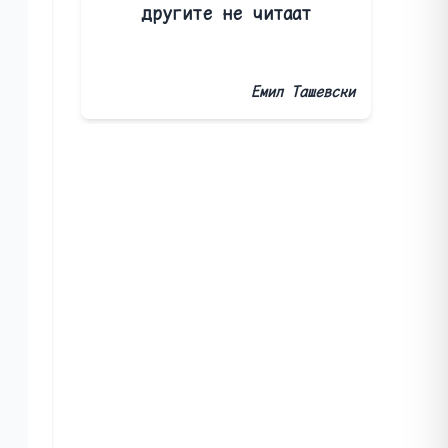
другите не читаат
Емил Ташевски