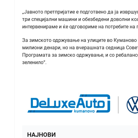
„Јавното претпријатие е подготвено да ја изврш
три специјални машини и обезбедени доволни кол
интервенираме и ќе одговориме на потребите на 
За зимското одржување на улиците во Куманово 
милиони денари, но на вчерашната седница Сове
Програмата за зимско одржување, и со ребалансо
зеленило“.
НАЈНОВИ