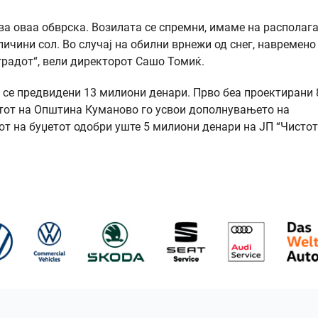
ува оваа обврска. Возилата се спремни, имаме на располаг
ичини сол. Во случај на обилни врнежи од снег, навремено
градот“, вели директорот Сашо Томиќ.
се предвидени 13 милиони денари. Прво беа проектирани 
тот на Општина Куманово го усвои дополнувањето на
т на буџетот одобри уште 5 милиони денари на ЈП “Чистот