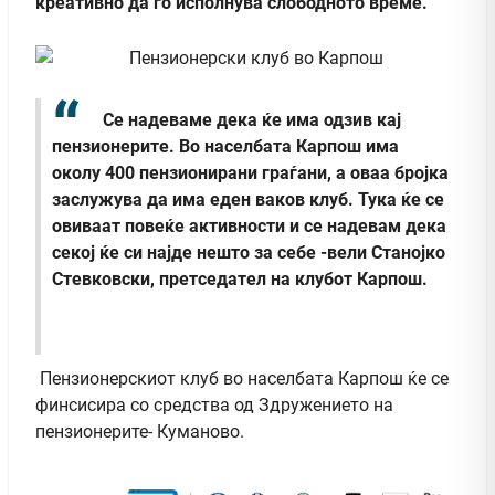
креативно да го исполнува слободното време.
Се надеваме дека ќе има одзив кај
пензионерите. Во населбата Карпош има
околу 400 пензионирани граѓани, а оваа бројка
заслужува да има еден ваков клуб. Тука ќе се
овиваат повеќе активности и се надевам дека
секој ќе си најде нешто за себе -вели Станојко
Стевковски, претседател на клубот Карпош.
Пензионерскиот клуб во населбата Карпош ќе се
финсисира со средства од Здружението на
пензионерите- Куманово.