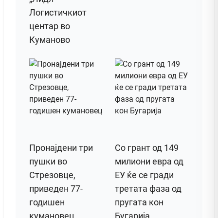
Логистичкиот
центар во
Куманово
Пронајдени три
Со грант од 149
пушки во
милиони евра од
Стрезовце,
ЕУ ќе се гради
приведен 77-
третата фаза од
годишен
пругата кон
кумановец
Бугарија