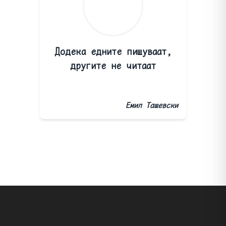
Додека едните пишуваат,
другите не читаат
Емил Ташевски