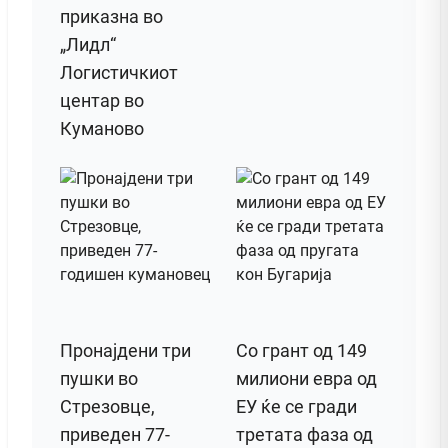
приказна во
„Лидл“
Логистичкиот
центар во
Куманово
Пронајдени три
Со грант од 149
пушки во
милиони евра од
Стрезовце,
ЕУ ќе се гради
приведен 77-
третата фаза од