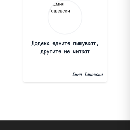
Додека едните пишуваат,
другите не читаат
Емил Ташевски