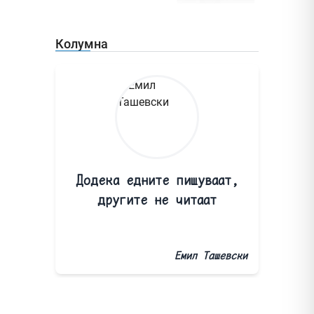
Колумна
Додека едните пишуваат,
другите не читаат
Емил Ташевски