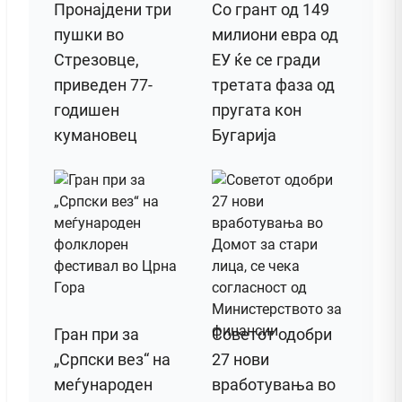
Пронајдени три
Со грант од 149
пушки во
милиони евра од
Стрезовце,
ЕУ ќе се гради
приведен 77-
третата фаза од
годишен
пругата кон
кумановец
Бугарија
Гран при за
Советот одобри
„Српски вез“ на
27 нови
меѓународен
вработувања во