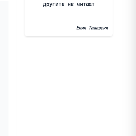
другите не читаат
Емил Ташевски