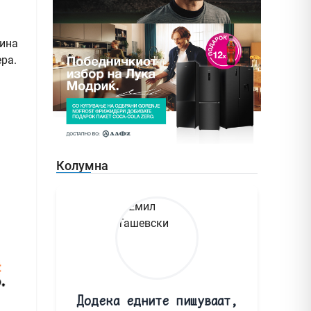
дина
ра.
Колумна
Додека едните пишуваат,