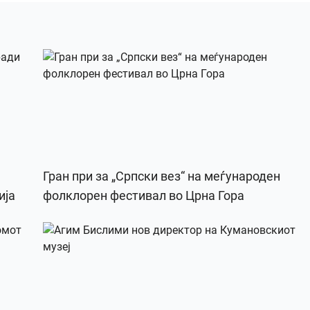
Гран при за „Српски вез“ на меѓународен
ија
фолклорен фестивал во Црна Гора