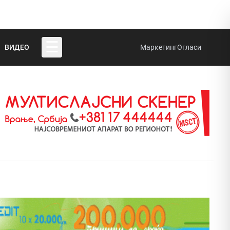
☰
ВИДЕО
Маркетинг
Огласи