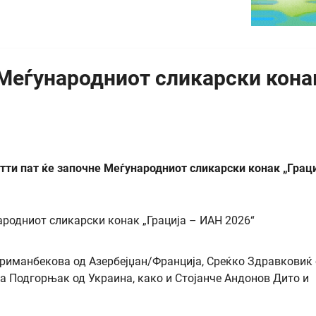
 Меѓународниот сликарски кона
етти пат ќе започне Меѓународниот сликарски конак „Грац
ариманбекова од Азербејџан/Франција, Среќко Здравковиќ
а Подгорњак од Украина, како и Стојанче Андонов Дито и