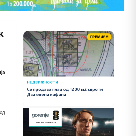
к
ПРЕМИУМ
ија
НЕДВИЖНОСТИ
Се продава плац од 1200 м2 спроти
Два елена кафана
 од