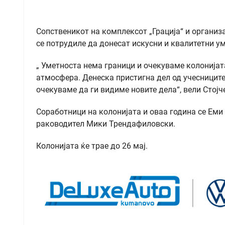
Сопственикот на комплексот „Грација“ и организа
се потрудиле да донесат искусни и квалитетни ум
„ Уметноста нема граници и очекуваме колонијат
атмосфера. Денеска пристигна дел од учесниците,
очекуваме да ги видиме новите дела“, вели Стојч
Соработници на колонијата и оваа година се Еми
раководител Мики Трендафиловски.
Колонијата ќе трае до 26 мај.