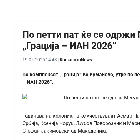
По петти пат ќе се одржи
„Грација – ИАН 2026“
19.05.2026 14:43 |
KumanovoNews
Во комплексот „Грација“ во Куманово, утре по п
– ИАН 2026“.
Годинава на колонијата ќе учествуваат Асмар Н
Србија, Ксенија Норук, Љубов Поворозник и Мари
Стефан Јакимовски од Македонија.