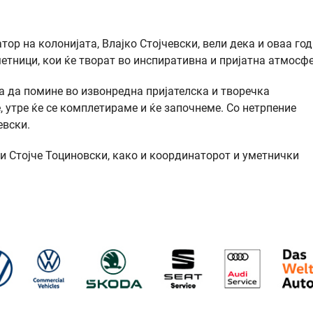
тор на колонијата, Влајко Стојчевски, вели дека и оваа го
етници, кои ќе творат во инспиративна и пријатна атмосфе
а да помине во извонредна пријателска и творечка
 утре ќе се комплетираме и ќе започнеме. Со нетрпение
евски.
 и Стојче Тоциновски, како и координаторот и уметнички