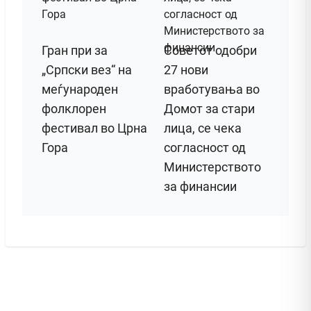
Гран при за
Советот одобри
„Српски вез“ на
27 нови
меѓународен
вработувања во
фолклорен
Домот за стари
фестивал во Црна
лица, се чека
Гора
согласност од
Министерството
за финансии