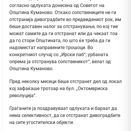
согласно одлуката донесена од Советот на
Општина Куманово. Откако сопствениците не ги
отстранија дивоградбите во предвидениот рок, им
беше доставен налог за отстранување, по кој тие
можат самите да ги отстранат или да чекаат тоа
да го стори Општината, по што ќе треба да ги
надоместат направените трошоци. Во
конкретниот случај со „Ирски паб“, урбаната
опрема ја отстранува сопственикот“, велат од
Општина Куманово.
Пред неколку месеци беше отстранет дел од локал
кој зафаќаше тротоар на бул. „Октомвриска
револуција“.
Граѓаните ја поздравуваат одлуката и бараат да
нема селективност, да се отстранат дивоградбите
на сите угостителски објекти.