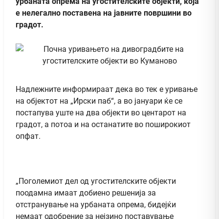
урбаната опрема на угостителските објекти, која
е нелегално поставена на јавните површини во
градот.
Надлежните информираат дека во тек е уривање
на објектот на „Ирски паб“, а во јануари ќе се
постапува уште на два објекти во центарот на
градот, а потоа и на останатите во поширокиот
опфат.
„Поголемиот дел од угостителските објекти
поодамна имаат добиено решенија за
отстранување на урбаната опрема, бидејќи
немаат одобрение за нејзино поставување