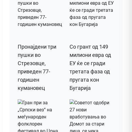
Пронајдени три
Со грант од 149
пушки во
милиони евра од
Стрезовце,
ЕУ ќе се гради
приведен 77-
третата фаза од
годишен
пругата кон
кумановец
Бугарија