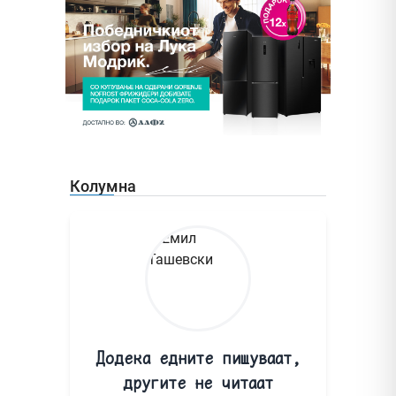
Колумна
Додека едните пишуваат,
другите не читаат