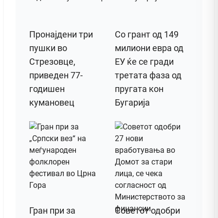
Пронајдени три
Со грант од 149
пушки во
милиони евра од
Стрезовце,
ЕУ ќе се гради
приведен 77-
третата фаза од
годишен
пругата кон
кумановец
Бугарија
Гран при за
Советот одобри