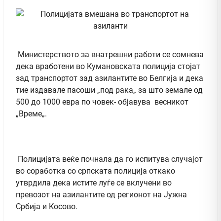
Министерството за внатрешни работи се сомнева
дека вработени во Кумановската полиција стојат
зад транспортот зад азилантите во Белгија и дека
тие издавале пасоши „под рака„ за што земале од
500 до 1000 евра по човек- објавува весникот
„Време„.
Полицијата веќе почнала да го испитува случајот
во соработка со српската полиција откако
утврдила дека истите луѓе се вклучени во
превозот на азилантите од регионот на Јужна
Србија и Косово.