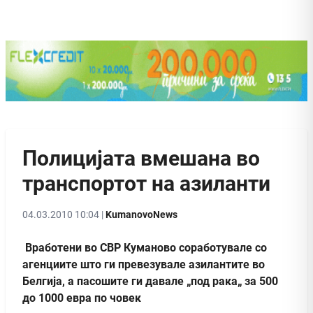
Полицијата вмешана во
транспортот на азиланти
04.03.2010 10:04 |
KumanovoNews
Вработени во СВР Куманово соработувале со
агенциите што ги превезувале азилантите во
Белгија, а пасошите ги давале „под рака„ за 500
до 1000 евра по човек