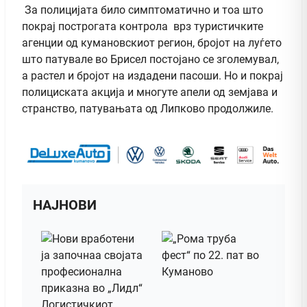
За полицијата било симптоматично и тоа што
покрај построгата контрола врз туристичките
агенции од кумановскиот регион, бројот на луѓето
што патувале во Брисел постојано се зголемувал,
а растел и бројот на издадени пасоши. Но и покрај
полициската акција и многуте апели од земјава и
странство, патувањата од Липково продолжиле.
НАЈНОВИ