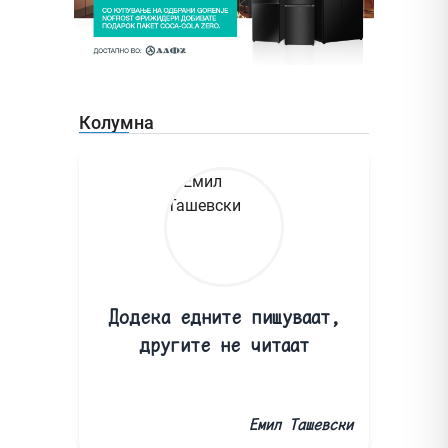
Колумна
Додека едните пишуваат,
другите не читаат
Емил Ташевски